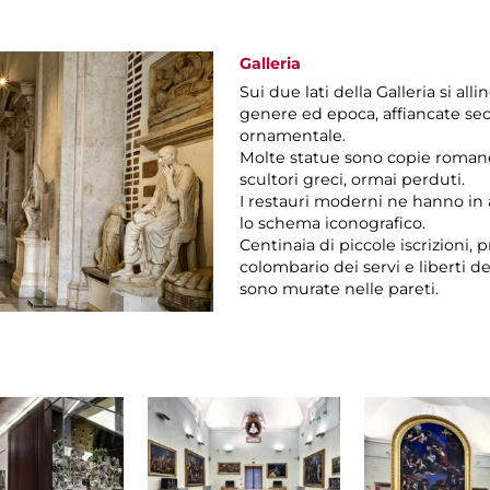
Galleria
Sui due lati della Galleria si all
genere ed epoca, affiancate s
ornamentale.
Molte statue sono copie romane 
scultori greci, ormai perduti.
I restauri moderni ne hanno in
lo schema iconografico.
Centinaia di piccole iscrizioni, 
colombario dei servi e liberti del
sono murate nelle pareti.