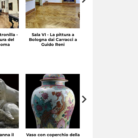
ronilla -
Sala VI - La pittura a
Sala V - Tra Cinquecent
ura del
Bologna dai Carracci a
e Seicento: Emilia e
 Roma
Guido Reni
Roma
anna il
Vaso con coperchio della
Il Concerto