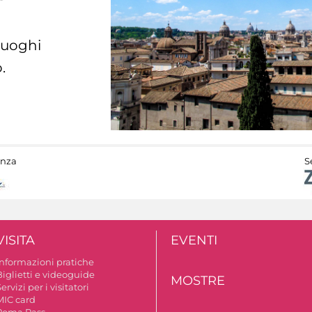
 luoghi
.
anza
S
VISITA
EVENTI
Informazioni pratiche
Biglietti e videoguide
MOSTRE
ervizi per i visitatori
MIC card