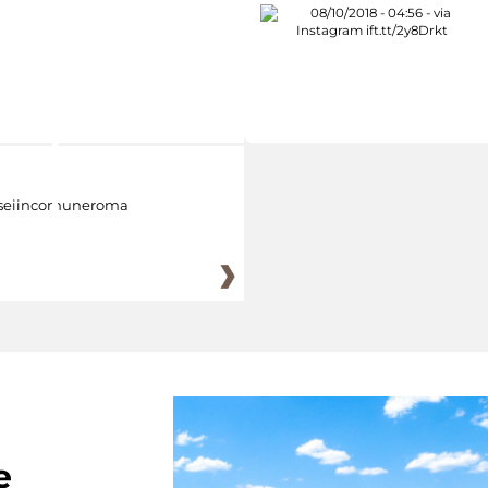
eiincomuneroma
e