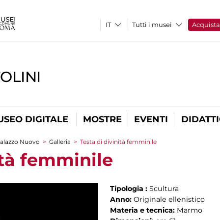
Tutti i musei
Acquist
OLINI
USEO DIGITALE
MOSTRE
EVENTI
DIDATT
alazzo Nuovo
>
Galleria
>
Testa di divinità femminile
ità femminile
Tipologia :
Scultura
Anno:
Originale ellenistico
Materia e tecnica:
Marmo