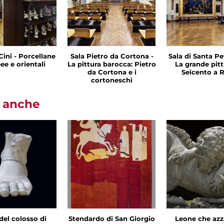
Cini - Porcellane
Sala Pietro da Cortona -
Sala di Santa Pet
ee e orientali
La pittura barocca: Pietro
La grande pitt
da Cortona e i
Seicento a
cortoneschi
i anche
del colosso di
Stendardo di San Giorgio
Leone che azz