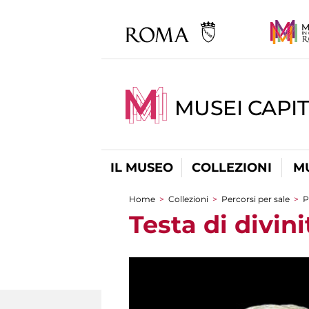
MUSEI CAPIT
IL MUSEO
COLLEZIONI
M
Home
>
Collezioni
>
Percorsi per sale
>
P
Tu sei qui
Testa di divin