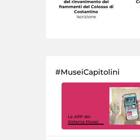
del rinvenimento dei
C
frammenti del Colosso di
Costantino
Iscrizione
#MuseiCapitolini
Le APP del
Sistema Musei