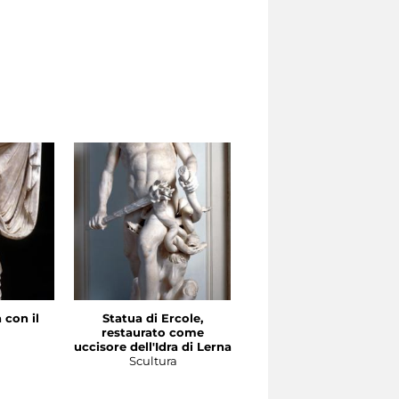
 con il
Statua di Ercole,
Torso di Discobolo,
restaurato come
restaurato come
a
uccisore dell'Idra di Lerna
guerriero ferito
Scultura
Scultura