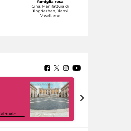
famiglia rosa
Manifattura di Meissen,
a
Cina, Manifattura di
1737-1740 circa su model
Jingdezhen, Jianxi
di Johann Joachim
Vasellame
Kändler e di Johann
Gottlieb Ehder
Scultura
Google Arts &
 Virtuale
Culture