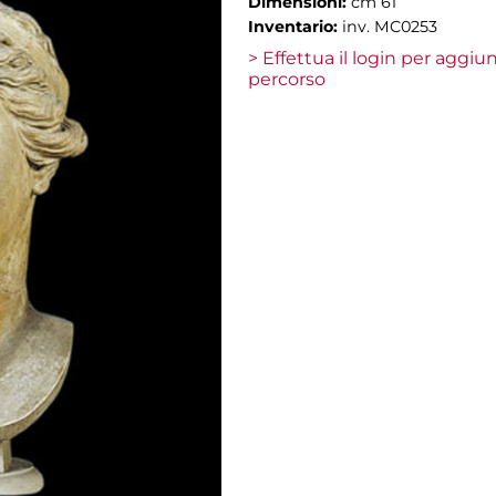
Dimensioni:
cm 61
Inventario:
inv. MC0253
> Effettua il login per aggi
percorso