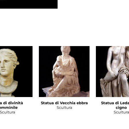
a di divinità
Statua di Vecchia ebbra
Statua di Leda
emminile
Scultura
cigno
Scultura
Scultur