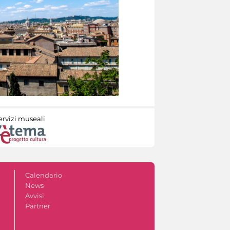
ervizi museali
Calendario
News
Avvisi
Partner