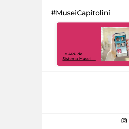
#MuseiCapitolini
Le APP del
Sistema Musei