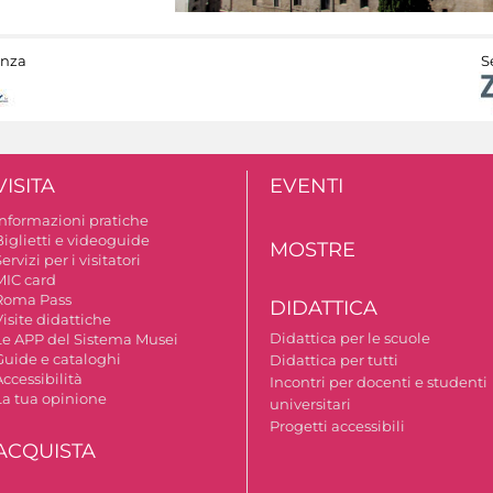
anza
S
VISITA
EVENTI
Informazioni pratiche
Biglietti e videoguide
MOSTRE
ervizi per i visitatori
MIC card
Roma Pass
DIDATTICA
isite didattiche
Didattica per le scuole
Le APP del Sistema Musei
Guide e cataloghi
Didattica per tutti
ccessibilità
Incontri per docenti e studenti
La tua opinione
universitari
Progetti accessibili
ACQUISTA