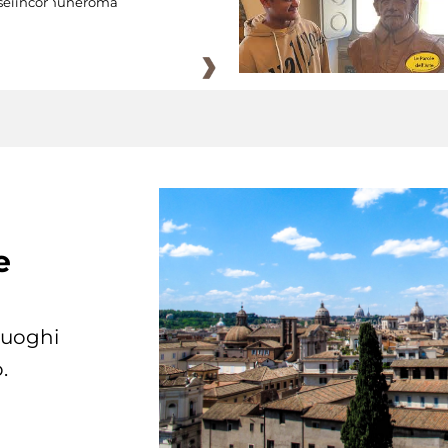
eiincomuneroma
e
 luoghi
.