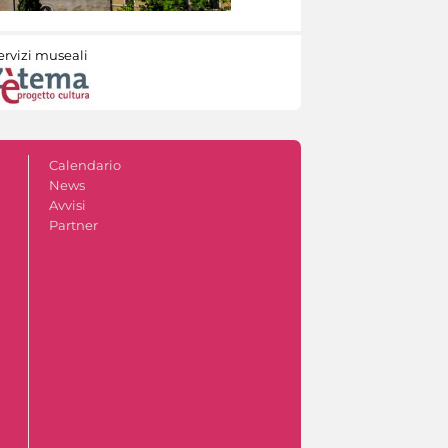
ervizi museali
Calendario
News
Avvisi
Partner