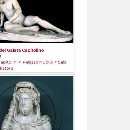
del Galata Capitolino
a
apitolini
Palazzo Nuovo
Sala
diatore