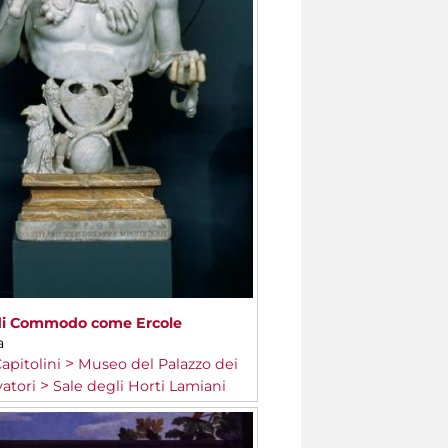
di Commodo come Ercole
a
apitolini
Museo del Palazzo dei
atori
Sale degli Horti Lamiani