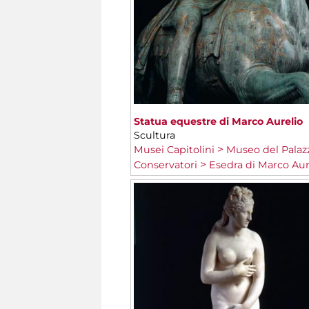
Statua equestre di Marco Aurelio
Scultura
Musei Capitolini
Museo del Palaz
Conservatori
Esedra di Marco Aur