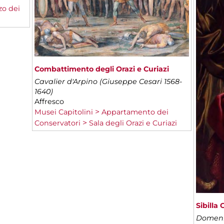
zo dei
Combattimento degli Orazi e Curiazi
Cavalier d'Arpino (Giuseppe Cesari 1568-
1640)
Affresco
Musei Capitolini
Appartamento dei
Conservatori
Sala degli Orazi e Curiazi
Sibilla
Domeni