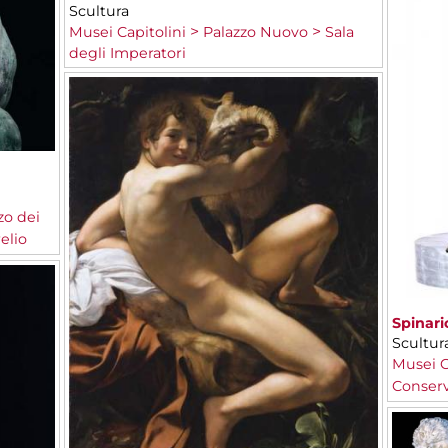
Scultura
Musei Capitolini
Palazzo Nuovo
Sala
degli Imperatori
zo dei
elio
Spinari
Scultur
Musei C
Conserv