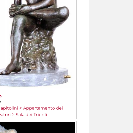
o
a
apitolini
Appartamento dei
atori
Sala dei Trionfi