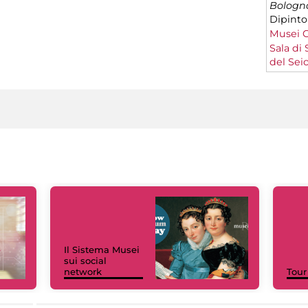
Bologna
Dipinto
Musei C
Sala di 
del Sei
Il Sistema Musei
sui social
network
Tour