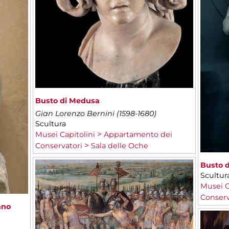
Busto di Medusa
Gian Lorenzo Bernini (1598-1680)
Scultura
Musei Capitolini
Appartamento dei
Conservatori
Sala delle Oche
Busto 
Scultur
Musei C
Conserv
ano