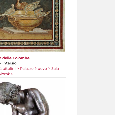
o delle Colombe
, intarsio
apitolini
Palazzo Nuovo
Sala
Colombe