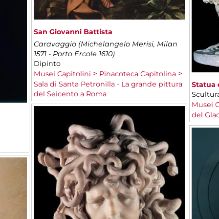
San Giovanni Battista
Caravaggio (Michelangelo Merisi, Milan
1571 - Porto Ercole 1610)
Dipinto
Musei Capitolini
Pinacoteca Capitolina
Sala di Santa Petronilla - La grande pittura
Statua 
del Seicento a Roma
Scultur
Musei C
del Gla