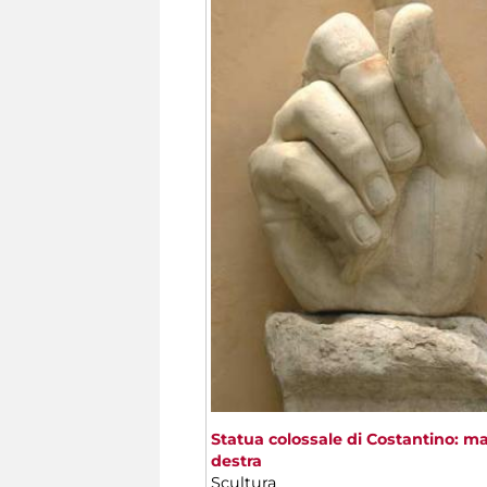
Statua colossale di Costantino: m
destra
Scultura