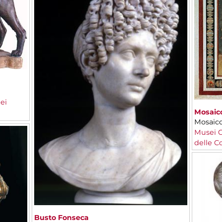
ei
Mosaic
Mosaico
Musei C
delle 
Busto Fonseca