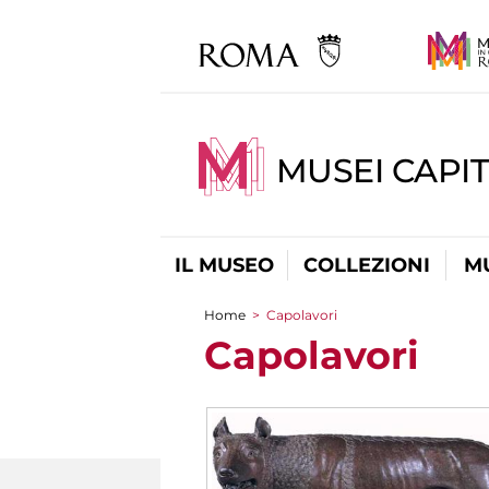
MUSEI CAPIT
IL MUSEO
COLLEZIONI
M
Home
>
Capolavori
Tu sei qui
Capolavori