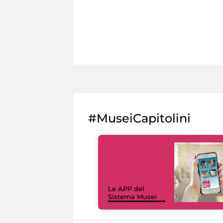
#MuseiCapitolini
Le APP del
Sistema Musei