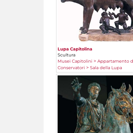
Lupa Capitolina
Scultura
Musei Capitolini
Appartamento d
Conservatori
Sala della Lupa