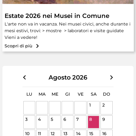
Estate 2026 nei Musei in Comune
L'arte non va in vacanza. Nei musei civici, anche durante i
mesi estivi, trovi: > mostre > laboratori e visite guidate
Vieni a vedere!
Scopri di più
Agosto
2026
LU
MA
ME
GI
VE
SA
DO
1
2
3
4
5
6
7
8
9
10
11
12
13
14
15
16