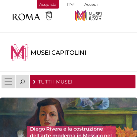
Acquista
Accedi
MUSEI CAPITOLINI
TUTTI I MUSEI
Diego Rivera e la costruzione
dell’arte moderna in Messico nel