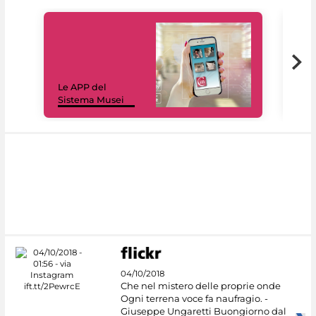
Il 
Le APP del
sui 
Sistema Musei
net
04/10/2018
Che nel mistero delle proprie onde
Ogni terrena voce fa naufragio. -
Giuseppe Ungaretti Buongiorno dal