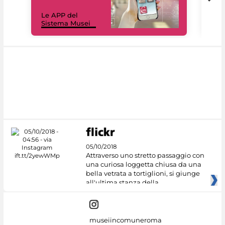
Il 
Le APP del
Mus
Sistema Musei
net
05/10/2018
Attraverso uno stretto passaggio con
una curiosa loggetta chiusa da una
bella vetrata a tortiglioni, si giunge
all'ultima stanza della
museiincomuneroma