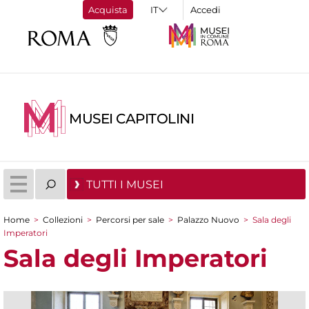
Acquista
Accedi
MUSEI CAPITOLINI
TUTTI I MUSEI
Home
>
Collezioni
>
Percorsi per sale
>
Palazzo Nuovo
>
Sala degli
Tu sei qui
Imperatori
Sala degli Imperatori