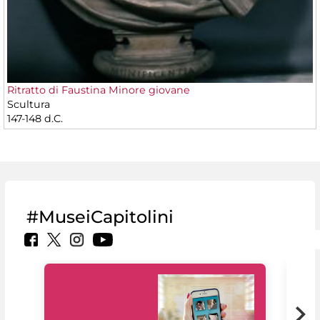
Ritratto di Faustina Minore giovane
Scultura
147-148 d.C.
#MuseiCapitolini