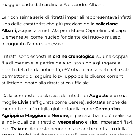
maggior parte dal cardinale Alessandro Albani.
La ricchissima serie di ritratti imperiali rappresentava infatti
una delle caratteristiche più preziose della
collezione
Albani
, acquistata nel 1733 per i Musei Capitolini dal papa
Clemente XII come nucleo fondante del nuovo museo,
inaugurato l’anno successivo.
I ritratti sono esposti
in ordine cronologico
, su una doppia
fila di mensole. A partire da Augusto sino a giungere ai
ritratti della tarda antichità, i 67 ritratti conservati nella sala
permettono di seguire lo sviluppo delle diverse correnti
stilistiche legate alla ritrattistica ufficiale.
Dalla compostezza classica dei ritratti di
Augusto
e di sua
moglie
Livia
(raffigurata come Cerere), adottata anche dai
membri della famiglia giulio-claudia come
Germanico
,
Agrippina Maggiore
e
Nerone
, si passa ai tratti più realistici
e individuali dei ritratti di
Vespasiano
e
Tito
, imperatori flavi,
e di
Traiano
. A questo periodo risale anche il ritratto della “