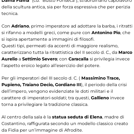
Dama Flavia
” (cd. “Busto Fonseca”), straordinario capolavoro
della scultura antica, sia per forza espressiva che per perizia
tecnica.
Con
Adriano
, primo imperatore ad adottare la barba, i ritratti
si rifanno a modelli greci, come pure con
Antonino Pio
, che
si ispira apertamente a immagini di filosofi.
Questi tipi, permeati da accenti di maggiore realismo,
caratterizzano tutta la ritrattistica del II secolo d. C., da
Marco
Aurelio
a
Settimio Severo
; con
Caracalla
si privilegia invece
l’aspetto eroico legato all’esercizio del potere.
Per gli imperatori del III secolo d. C. (
Massimino Trace,
Pupieno, Traiano Decio, Gordiano III
), il periodo della crisi
dell’impero, vengono evidenziate le doti militari e il
carattere di imperatori-soldati; tra questi,
Gallieno
invece
torna a privilegiare la tradizione classica.
Al centro della sala è la
statua seduta di Elena
, madre di
Costantino, raffigurata secondo un modello classico creato
da Fidia per un’immagine di Afrodite.