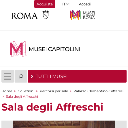
Acquista
Accedi
MUSEI CAPITOLINI
TUTTI I MUSEI
Home
>
Collezioni
>
Percorsi per sale
>
Palazzo Clementino Caffarelli
Tu sei qui
>
Sala degli Affreschi
Sala degli Affreschi