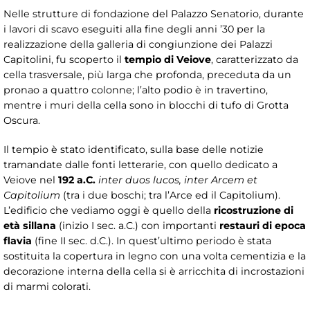
Nelle strutture di fondazione del Palazzo Senatorio, durante
i lavori di scavo eseguiti alla fine degli anni ’30 per la
realizzazione della galleria di congiunzione dei Palazzi
Capitolini, fu scoperto il
tempio di Veiove
, caratterizzato da
cella trasversale, più larga che profonda, preceduta da un
pronao a quattro colonne; l’alto podio è in travertino,
mentre i muri della cella sono in blocchi di tufo di Grotta
Oscura.
Il tempio è stato identificato, sulla base delle notizie
tramandate dalle fonti letterarie, con quello dedicato a
Veiove nel
192 a.C.
inter duos lucos, inter Arcem et
Capitolium
(tra i due boschi; tra l’Arce ed il Capitolium).
L’edificio che vediamo oggi è quello della
ricostruzione di
età sillana
(inizio I sec. a.C.) con importanti
restauri di epoca
flavia
(fine II sec. d.C.). In quest’ultimo periodo è stata
sostituita la copertura in legno con una volta cementizia e la
decorazione interna della cella si è arricchita di incrostazioni
di marmi colorati.