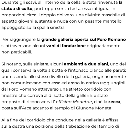
Durante gli scavi, all’interno della cella, è stata rinvenuta
la
statua di culto
, purtroppo senza testa: essa raffigura, in
proporzioni circa il doppio del vero, una divinità maschile di
aspetto giovanile, stante e nuda con un pesante mantello
appoggiato sulla spalla sinistra.
Per raggiungere la
grande galleria aperta sul Foro Romano
si attraversano alcuni
vani di fondazione
originariamente
non praticabili.
Si notano, sulla sinistra, alcuni
ambienti a due piani
, uno dei
quali conserva la volta a botte e l’intonaco bianco alle pareti:
pur essendo allo stesso livello della galleria, originariamente
non comunicavano con essa ed erano in antico raggiungibili
dal Foro Romano attraverso una stretto corridoio con
finestre che correva al di sotto della galleria; è stato
proposto di riconoscervi l’
officina Monetae
, cioè la
zecca
,
posta sull’Arce accanto al tempio di Giunone Moneta
Alla fine del corridoio che conduce nella galleria è affissa
sulla destra una porzione della trabeazione del tempio di