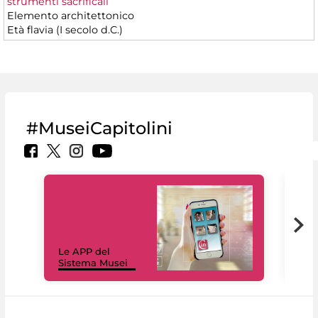
strumenti sacrificali
Elemento architettonico
Età flavia (I secolo d.C.)
#MuseiCapitolini
Il 
Le APP del
Mus
Sistema Musei
net