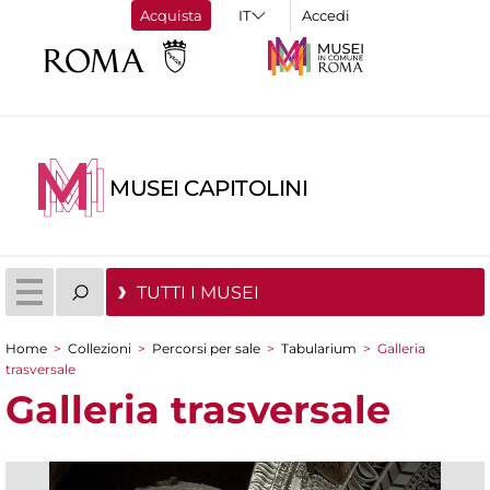
Acquista
Accedi
MUSEI CAPITOLINI
TUTTI I MUSEI
Home
>
Collezioni
>
Percorsi per sale
>
Tabularium
>
Galleria
Tu sei qui
trasversale
Galleria trasversale