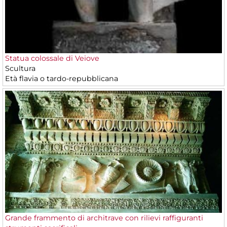
Statua colossale di Veiove
Scultura
Età flavia o tardo-repubblicana
Grande frammento di architrave con rilievi raffiguranti