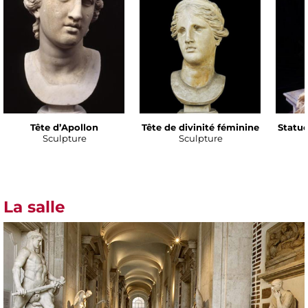
Tête d’Apollon
Tête de divinité féminine
Statue
Sculpture
Sculpture
La salle