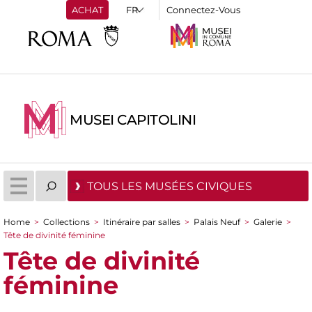
ACHAT
Connectez-Vous
MUSEI CAPITOLINI
TOUS LES MUSÉES CIVIQUES
Home
>
Collections
>
Itinéraire par salles
>
Palais Neuf
>
Galerie
>
You are here
Tête de divinité féminine
Tête de divinité
féminine