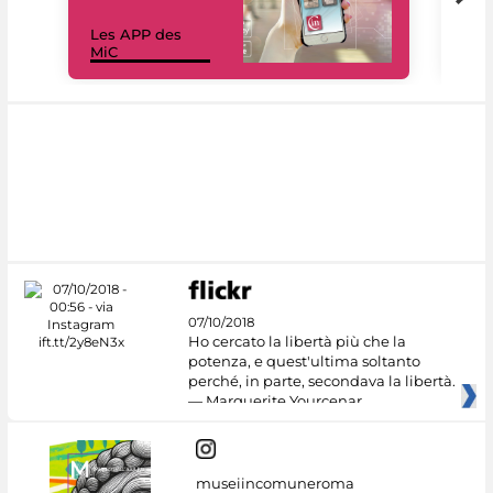
Les APP des
Les
MiC
rés
07/10/2018
Ho cercato la libertà più che la
potenza, e quest'ultima soltanto
perché, in parte, secondava la libertà.
— Marguerite Yourcenar
museiincomuneroma