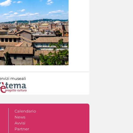
ervizi museali
Calendario
News
Avvisi
Partner