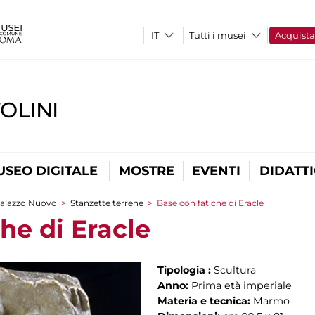
Tutti i musei
Acquist
OLINI
USEO DIGITALE
MOSTRE
EVENTI
DIDATT
alazzo Nuovo
>
Stanzette terrene
>
Base con fatiche di Eracle
he di Eracle
Tipologia :
Scultura
Anno:
Prima età imperiale
Materia e tecnica:
Marmo