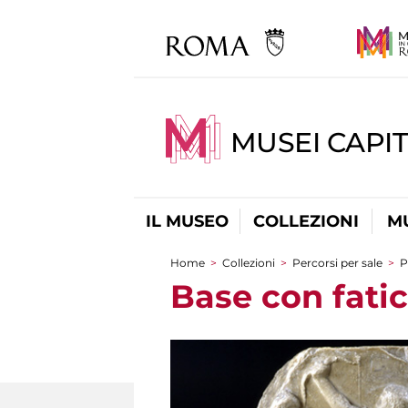
MUSEI CAPIT
IL MUSEO
COLLEZIONI
M
Home
>
Collezioni
>
Percorsi per sale
>
P
Tu sei qui
Base con fatic