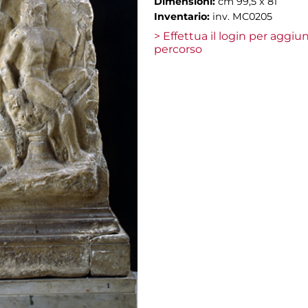
Dimensioni:
cm 99,5 x 81
Inventario:
inv. MC0205
> Effettua il login per aggi
percorso