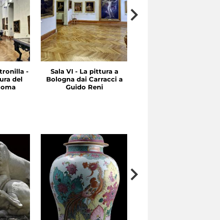
ronilla -
Sala VI - La pittura a
Sala V - Tra Cinquecent
ura del
Bologna dai Carracci a
e Seicento: Emilia e
 Roma
Guido Reni
Roma