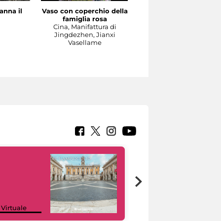
anna il
Vaso con coperchio della
Il Concerto
famiglia rosa
Manifattura di Meissen,
a
Cina, Manifattura di
1737-1740 circa su model
Jingdezhen, Jianxi
di Johann Joachim
Vasellame
Kändler e di Johann
Gottlieb Ehder
Scultura
Google Arts &
 Virtuale
Culture