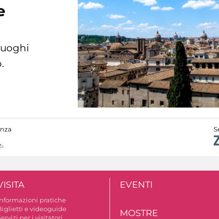
e
 luoghi
.
anza
S
VISITA
EVENTI
Informazioni pratiche
Biglietti e videoguide
MOSTRE
ervizi per i visitatori