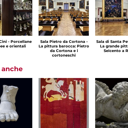
Cini - Porcellane
Sala Pietro da Cortona -
Sala di Santa Pet
ee e orientali
La pittura barocca: Pietro
La grande pitt
da Cortona e i
Seicento a
cortoneschi
i anche