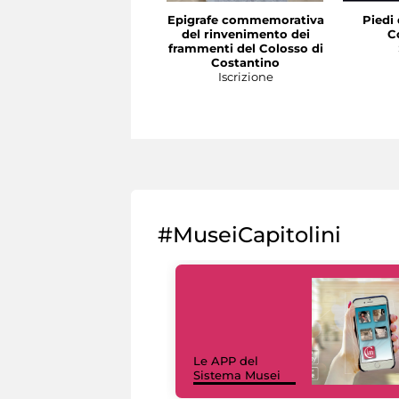
Epigrafe commemorativa
Piedi 
del rinvenimento dei
C
frammenti del Colosso di
Costantino
Iscrizione
#MuseiCapitolini
Le APP del
Sistema Musei