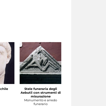
chile
Stele funeraria degli
Ara di T. Statilius Aper
a
Aebutii con strumenti di
con strumenti scrittori
misurazione
Monumento e arredo
Monumento e arredo
funerario
funerario