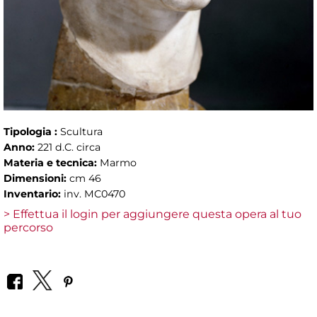
Tipologia :
Scultura
Anno:
221 d.C. circa
Materia e tecnica:
Marmo
Dimensioni:
cm 46
Inventario:
inv. MC0470
> Effettua il login per aggiungere questa opera al tuo
percorso