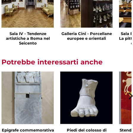
Sala IV - Tendenze
Galleria Cini - Porcellane
Sala P
artistiche a Roma nel
europee e orientali
La pit
Seicento
d
Potrebbe interessarti anche
Epigrafe commemorativa
Piedi del colosso di
Stenda