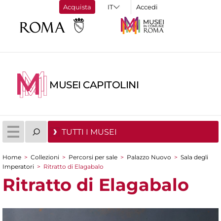
Acquista
Accedi
MUSEI CAPITOLINI
TUTTI I MUSEI
Home
>
Collezioni
>
Percorsi per sale
>
Palazzo Nuovo
>
Sala degli
Tu sei qui
Imperatori
>
Ritratto di Elagabalo
Ritratto di Elagabalo