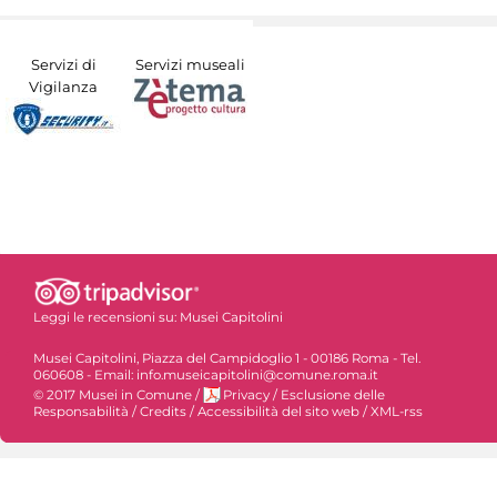
Servizi di
Servizi museali
Vigilanza
Leggi le recensioni su:
Musei Capitolini
Musei Capitolini, Piazza del Campidoglio 1 - 00186 Roma - Tel.
060608 - Email: info.museicapitolini@comune.roma.it
© 2017 Musei in Comune
/
Privacy
/
Esclusione delle
Responsabilità
/
Credits
/
Accessibilità del sito web
/
XML-rss