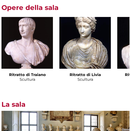
Opere della sala
Ritratto di Traiano
Ritratto di Livia
Rit
Scultura
Scultura
La sala