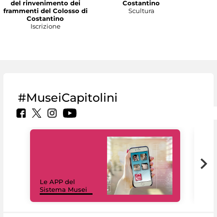
del rinvenimento dei
Costantino
frammenti del Colosso di
Scultura
Costantino
Iscrizione
#MuseiCapitolini
Il 
Le APP del
Mus
Sistema Musei
net