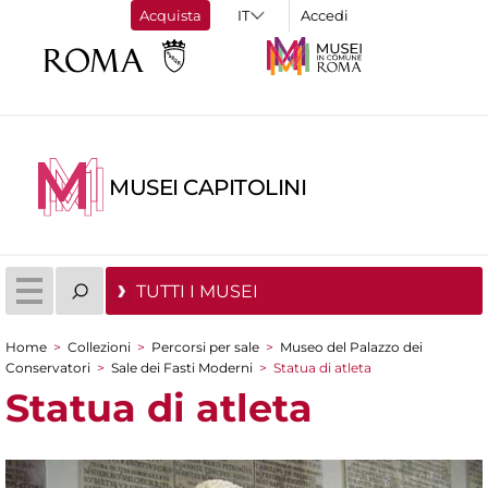
Acquista
Accedi
MUSEI CAPITOLINI
TUTTI I MUSEI
Home
>
Collezioni
>
Percorsi per sale
>
Museo del Palazzo dei
Tu sei qui
Conservatori
>
Sale dei Fasti Moderni
>
Statua di atleta
Statua di atleta