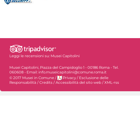
Leggi le recensioni su:
Musei Capitolini
Musei Capitolini, Piazza del Campidoglio 1 - 00186 Roma - Tel.
060608 - Email: info.museicapitolini@comune.roma.it
© 2017 Musei in Comune
/
Privacy
/
Esclusione delle
Responsabilità
/
Credits
/
Accessibilità del sito web
/
XML-rss