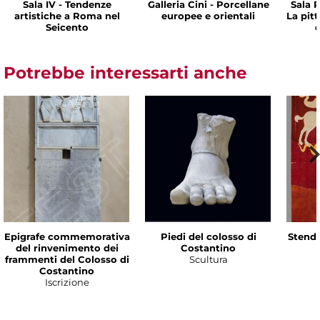
Sala IV - Tendenze
Galleria Cini - Porcellane
Sala P
artistiche a Roma nel
europee e orientali
La pit
Seicento
d
Potrebbe interessarti anche
Epigrafe commemorativa
Piedi del colosso di
Stenda
del rinvenimento dei
Costantino
frammenti del Colosso di
Scultura
Costantino
Iscrizione