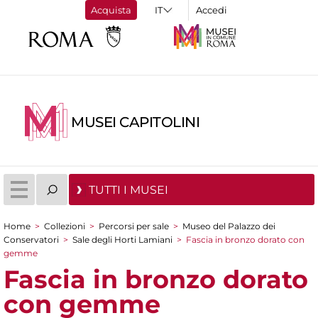
Acquista
Accedi
MUSEI CAPITOLINI
TUTTI I MUSEI
Home
>
Collezioni
>
Percorsi per sale
>
Museo del Palazzo dei
Tu sei qui
Conservatori
>
Sale degli Horti Lamiani
>
Fascia in bronzo dorato con
gemme
Fascia in bronzo dorato
con gemme