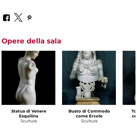
Opere della sala
Statua di Venere
Busto di Commodo
To
Esquilina
come Ercole
ce
Scultura
Scultura