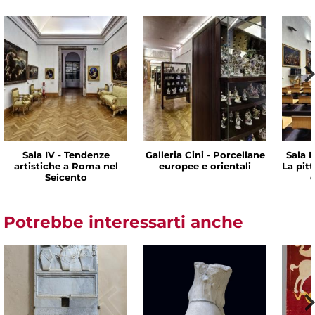
Sala IV - Tendenze
Galleria Cini - Porcellane
Sala P
artistiche a Roma nel
europee e orientali
La pit
Seicento
d
Potrebbe interessarti anche