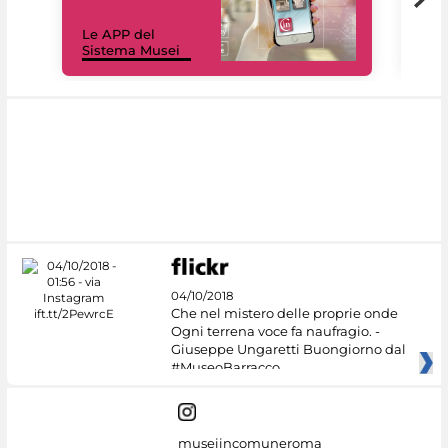
Il 
Le APP del
Mus
Sistema Musei
net
04/10/2018
Che nel mistero delle proprie onde
Ogni terrena voce fa naufragio. -
Giuseppe Ungaretti Buongiorno dal
#MuseoBarracco
museiincomuneroma