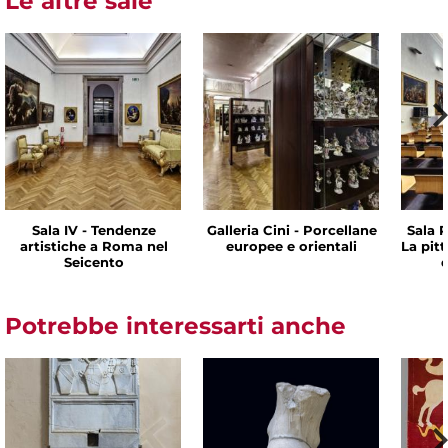
Le altre sale
Sala IV - Tendenze
Galleria Cini - Porcellane
Sala P
artistiche a Roma nel
europee e orientali
La pit
Seicento
d
Potrebbe interessarti anche