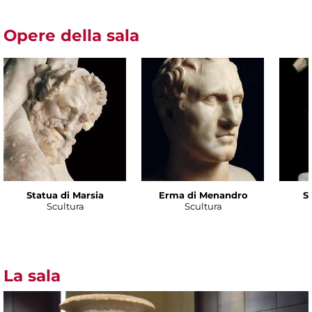
Opere della sala
Statua di Marsia
Erma di Menandro
S
Scultura
Scultura
La sala