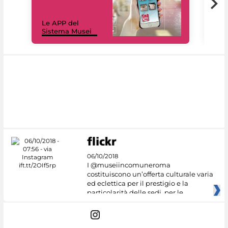
Il 
Le APP del
Mus
Sistema Musei
net
06/10/2018
I @museiincomuneroma
costituiscono un’offerta culturale varia
ed eclettica per il prestigio e la
particolarità delle sedi, per le