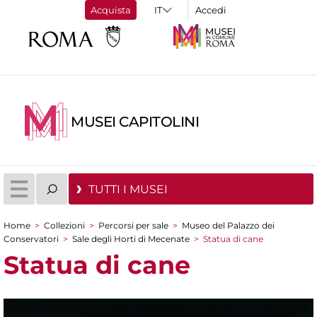
Acquista
Accedi
MUSEI CAPITOLINI
TUTTI I MUSEI
Home
>
Collezioni
>
Percorsi per sale
>
Museo del Palazzo dei
Tu sei qui
Conservatori
>
Sale degli Horti di Mecenate
>
Statua di cane
Statua di cane