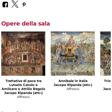
Opere della sala
Trattative di pace tra
Annibale in Italia
Trio
Lutazio Catulo e
Jacopo Ripanda (attr.)
Amilcare o Attilio Regolo
Affresco
Jacop
Jacopo Ripanda (attr.)
Affresco