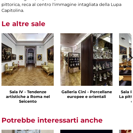
pittorica, reca al centro l'immagine intagliata della Lupa
Capitolina.
Le altre sale
Sala IV - Tendenze
Galleria Cini - Porcellane
Sala P
artistiche a Roma nel
europee e orientali
La pit
Seicento
d
Potrebbe interessarti anche