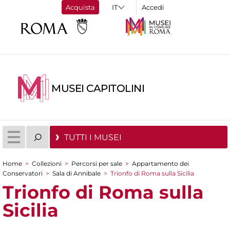
Acquista
Accedi
MUSEI CAPITOLINI
TUTTI I MUSEI
Home
>
Collezioni
>
Percorsi per sale
>
Appartamento dei
Tu sei qui
Conservatori
>
Sala di Annibale
>
Trionfo di Roma sulla Sicilia
Trionfo di Roma sulla
Sicilia