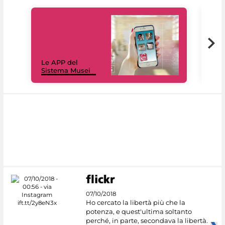
Il 
Le APP del
Mus
Sistema Musei
net
07/10/2018
Ho cercato la libertà più che la
potenza, e quest'ultima soltanto
perché, in parte, secondava la libertà.