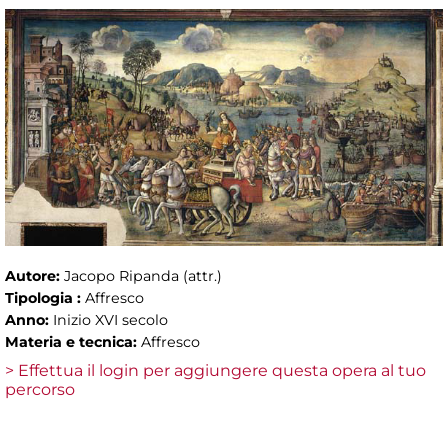
Autore:
Jacopo Ripanda (attr.)
Tipologia :
Affresco
Anno:
Inizio XVI secolo
Materia e tecnica:
Affresco
> Effettua il login per aggiungere questa opera al tuo
percorso