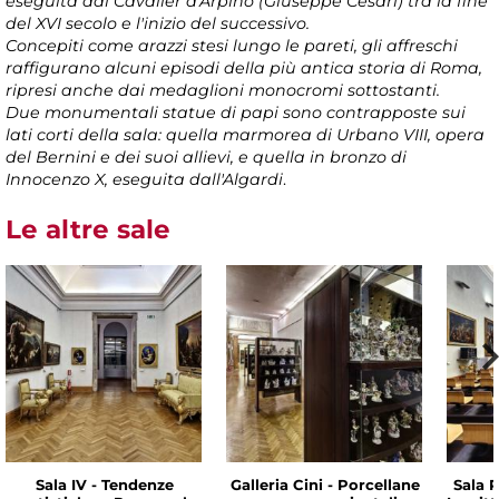
eseguita dal Cavalier d'Arpino (Giuseppe Cesari) tra la fine
del XVI secolo e l'inizio del successivo.
Concepiti come arazzi stesi lungo le pareti, gli affreschi
raffigurano alcuni episodi della più antica storia di Roma,
ripresi anche dai medaglioni monocromi sottostanti.
Due monumentali statue di papi sono contrapposte sui
lati corti della sala: quella marmorea di Urbano VIII, opera
del Bernini e dei suoi allievi, e quella in bronzo di
Innocenzo X, eseguita dall'Algardi
.
Le altre sale
Sala IV - Tendenze
Galleria Cini - Porcellane
Sala P