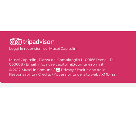
Leggi le recensioni su:
Musei Capitolini
Musei Capitolini, Piazza del Campidoglio 1 - 00186 Roma - Tel.
060608 - Email: info.museicapitolini@comune.roma.it
© 2017 Musei in Comune
/
Privacy
/
Esclusione delle
Responsabilità
/
Credits
/
Accessibilità del sito web
/
XML-rss