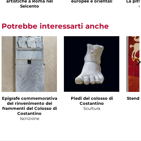
artistiche a Roma nel
europee e orientali
La pit
Seicento
d
Potrebbe interessarti anche
Epigrafe commemorativa
Piedi del colosso di
Stenda
del rinvenimento dei
Costantino
frammenti del Colosso di
Scultura
Costantino
Iscrizione