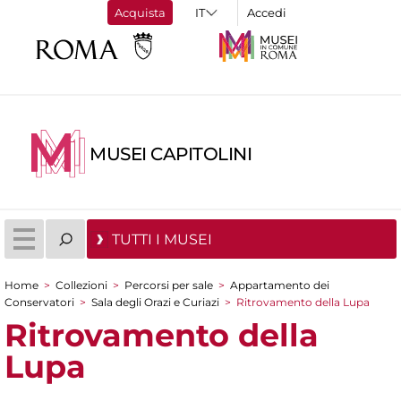
Acquista
Accedi
MUSEI CAPITOLINI
TUTTI I MUSEI
Home
>
Collezioni
>
Percorsi per sale
>
Appartamento dei
Tu sei qui
Conservatori
>
Sala degli Orazi e Curiazi
>
Ritrovamento della Lupa
Ritrovamento della
Lupa