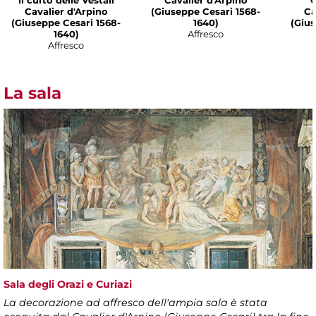
il culto delle Vestali
Cavalier d'Arpino
O
Cavalier d'Arpino
(Giuseppe Cesari 1568-
Ca
(Giuseppe Cesari 1568-
1640)
(Gius
1640)
Affresco
Affresco
La sala
Sala degli Orazi e Curiazi
La decorazione ad affresco dell'ampia sala è stata