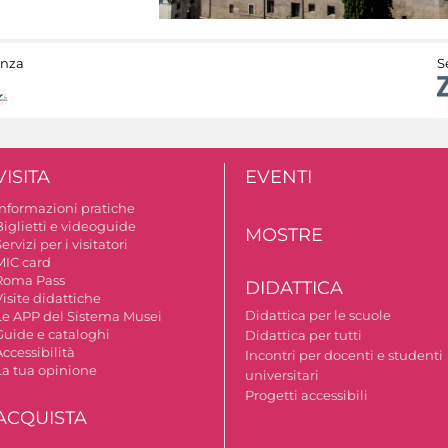
anza
S
VISITA
EVENTI
Informazioni pratiche
Biglietti e videoguide
MOSTRE
ervizi per i visitatori
MIC card
Roma Pass
DIDATTICA
isite didattiche
Didattica per le scuole
Le APP del Sistema Musei
Guide e cataloghi
Didattica per tutti
ccessibilità
Incontri per docenti e studenti
La tua opinione
universitari
Progetti accessibili
ACQUISTA