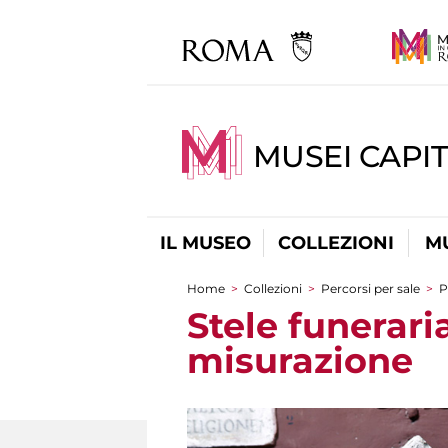
MUSEI CAPIT
IL MUSEO
COLLEZIONI
M
Home
>
Collezioni
>
Percorsi per sale
>
P
Tu sei qui
Stele funerari
misurazione