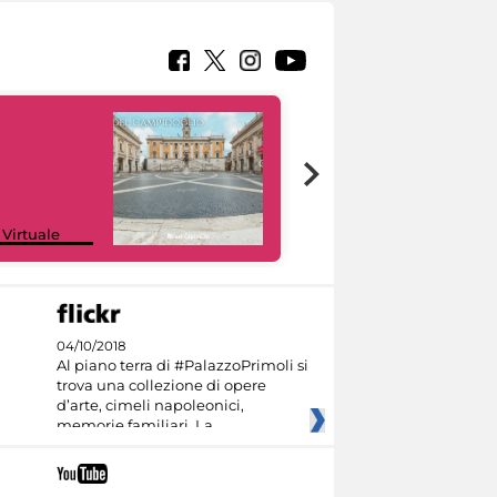
Google Arts &
 Virtuale
Culture
04/10/2018
Al piano terra di #PalazzoPrimoli si
trova una collezione di opere
d’arte, cimeli napoleonici,
memorie familiari. La