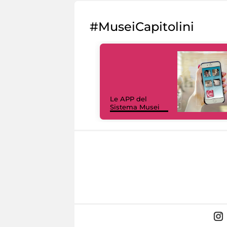
#MuseiCapitolini
Le APP del
Sistema Musei