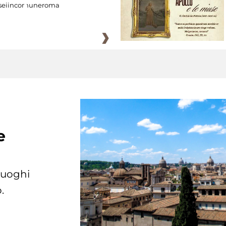
eiincomuneroma
e
 luoghi
.