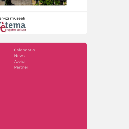
ervizi museali
Calendario
News
Avvisi
Partner