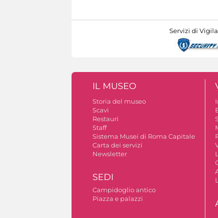
Servizi di Vigil
IL MUSEO
Storia del museo
Scavi
Restauri
S
Staff
Sistema Musei di Roma Capitale
Carta dei servizi
V
Newsletter
A
SEDI
Campidoglio antico
Piazza e palazzi