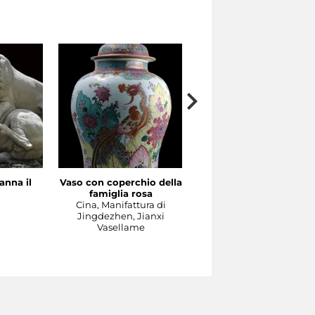
anna il
Vaso con coperchio della
Il Concerto
famiglia rosa
Manifattura di Meissen,
a
Cina, Manifattura di
1737-1740 circa su model
Jingdezhen, Jianxi
di Johann Joachim
Vasellame
Kändler e di Johann
Gottlieb Ehder
Scultura