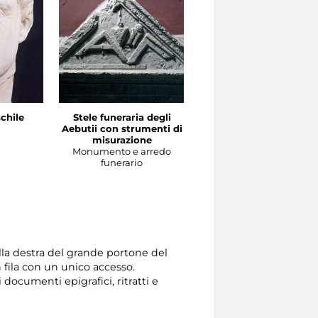
chile
Stele funeraria degli
Ara di T. Statilius Aper
a
Aebutii con strumenti di
con strumenti scrittori
misurazione
Monumento e arredo
Monumento e arredo
funerario
funerario
ulla destra del grande portone del
 fila con un unico accesso.
 documenti epigrafici, ritratti e