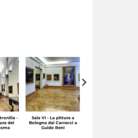
ronilla -
Sala VI - La pittura a
Sala V - Tra Cinquecent
ura del
Bologna dai Carracci a
e Seicento: Emilia e
 Roma
Guido Reni
Roma