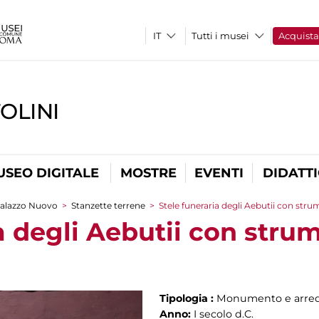
Tutti i musei
Acquist
OLINI
USEO DIGITALE
MOSTRE
EVENTI
DIDATT
alazzo Nuovo
>
Stanzette terrene
>
Stele funeraria degli Aebutii con stru
a degli Aebutii con strum
Tipologia :
Monumento e arred
Anno:
I secolo d.C.