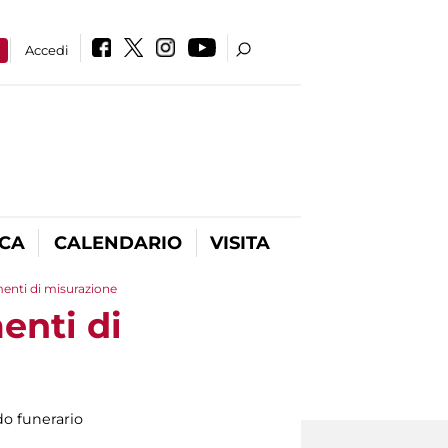
a
Accedi
ICA
CALENDARIO
VISITA
menti di misurazione
enti di
o funerario