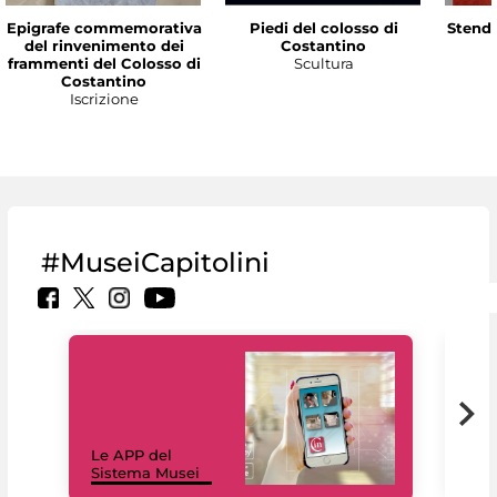
Epigrafe commemorativa
Piedi del colosso di
Stenda
del rinvenimento dei
Costantino
frammenti del Colosso di
Scultura
Costantino
Iscrizione
#MuseiCapitolini
Il 
Le APP del
Mus
Sistema Musei
net