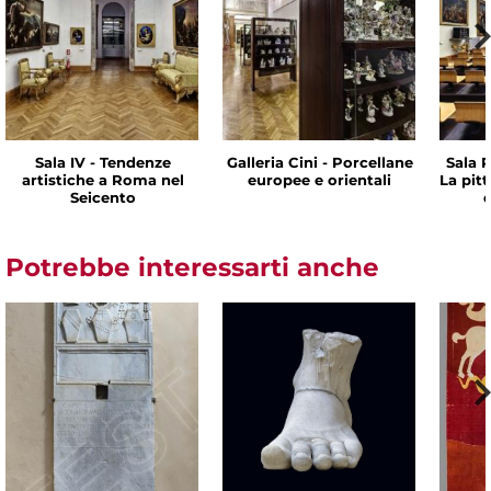
Sala IV - Tendenze
Galleria Cini - Porcellane
Sala P
artistiche a Roma nel
europee e orientali
La pit
Seicento
d
Potrebbe interessarti anche