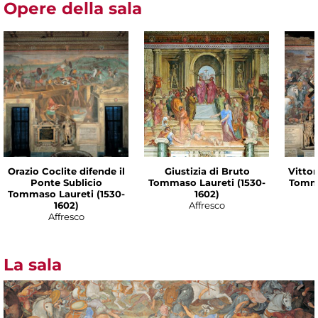
Opere della sala
Orazio Coclite difende il
Giustizia di Bruto
Vittor
Ponte Sublicio
Tommaso Laureti (1530-
Tomma
Tommaso Laureti (1530-
1602)
1602)
Affresco
Affresco
La sala