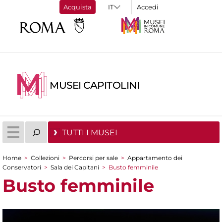
Acquista
Accedi
MUSEI CAPITOLINI
TUTTI I MUSEI
Home
>
Collezioni
>
Percorsi per sale
>
Appartamento dei
Tu sei qui
Conservatori
>
Sala dei Capitani
>
Busto femminile
Busto femminile