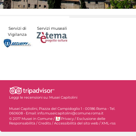
Servizi di
Servizi museali
Vigilanza
Leggi le recensioni su:
Musei Capitolini
Musei Capitolini, Piazza del Campidoglio 1 - 00186 Roma - Tel.
060608 - Email: info.museicapitolini@comune.roma.it
© 2017 Musei in Comune
/
Privacy
/
Esclusione delle
Responsabilità
/
Credits
/
Accessibilità del sito web
/
XML-rss