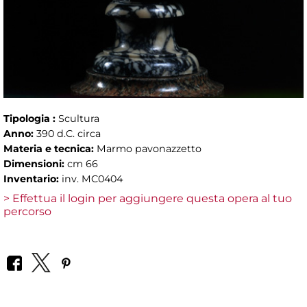
Tipologia :
Scultura
Anno:
390 d.C. circa
Materia e tecnica:
Marmo pavonazzetto
Dimensioni:
cm 66
Inventario:
inv. MC0404
> Effettua il login per aggiungere questa opera al tuo
percorso