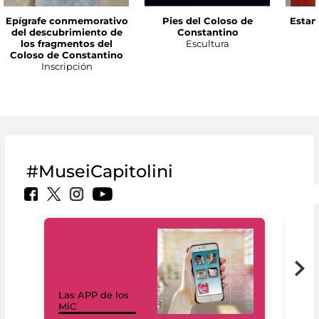
Epígrafe conmemorativo
Pies del Coloso de
Estan
del descubrimiento de
Constantino
los fragmentos del
Escultura
Coloso de Constantino
Inscripción
#MuseiCapitolini
Las APP de los
I Mi
MiC
net