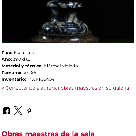
Tipo:
Escultura
Año:
390 d.C.
Material y técnica:
Mármol violado
Tamaño:
cm 66
Inventario:
inv. MC0404
> Conectar para agregar obras maestras en su galería
Obras maestras de la sala