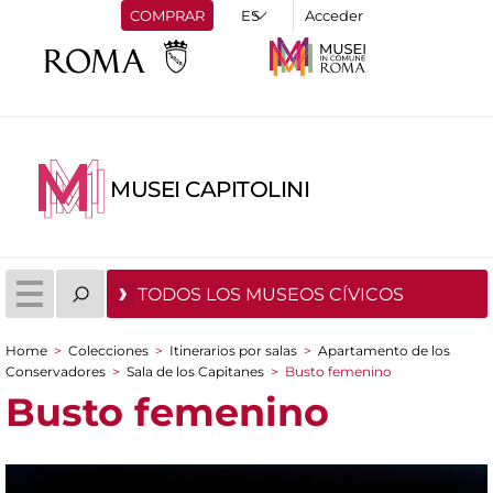
COMPRAR
Acceder
MUSEI CAPITOLINI
TODOS LOS MUSEOS CÍVICOS
Home
>
Colecciones
>
Itinerarios por salas
>
Apartamento de los
You are here
Conservadores
>
Sala de los Capitanes
>
Busto femenino
Busto femenino