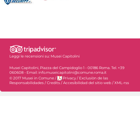
Leggi le recensioni su:
Musei Capitolini
Musei Capitolini, Piazza del Campidoglio 1 - 00186 Roma. Tel. +39
060608 - Email: info.museicapitolini@comune.roma.it
© 2017 Musei in Comune
/
Privacy
/
Exclusiòn de las
Responsabilidades
/
Credits
/
Accesibilidad del sitio web
/
XML-rss