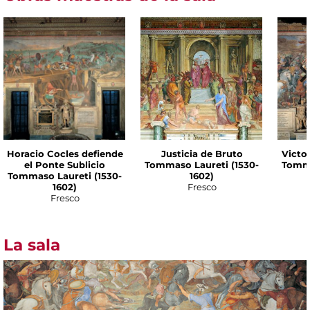
Horacio Cocles defiende
Justicia de Bruto
Victor
el Ponte Sublicio
Tommaso Laureti (1530-
Tomma
Tommaso Laureti (1530-
1602)
1602)
Fresco
Fresco
La sala