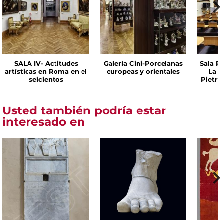
SALA IV- Actitudes
Galería Cini-Porcelanas
Sala P
artísticas en Roma en el
europeas y orientales
La 
seicientos
Pietr
Usted también podría estar
interesado en