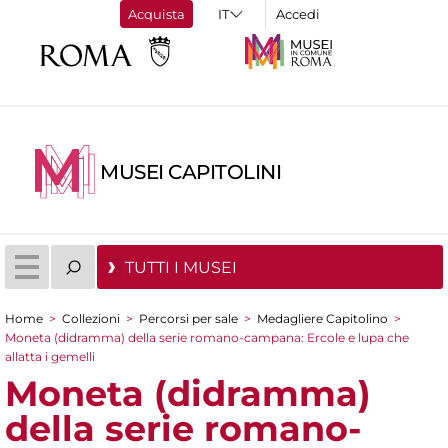
Acquista
Accedi
MUSEI CAPITOLINI
TUTTI I MUSEI
Home
>
Collezioni
>
Percorsi per sale
>
Medagliere Capitolino
>
Tu sei qui
Moneta (didramma) della serie romano-campana: Ercole e lupa che
allatta i gemelli
Moneta (didramma)
della serie romano-