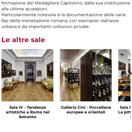
formazione del Medagliere Capitolino, dalla sua costituzione
alle ultime accessioni.
Particolarmente notevole è la documentazione delle varie
fasi della monetazione romana, con esemplari dall'area
urbana e da importanti collezioni private.
Le altre sale
Sala IV - Tendenze
Galleria Cini - Porcellane
Sala P
artistiche a Roma nel
europee e orientali
La pit
Seicento
d