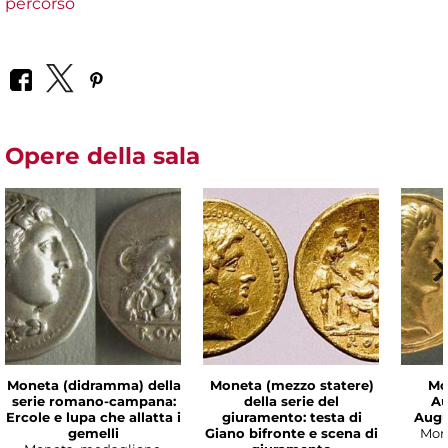
percorso
Opere della sala
Moneta (didramma) della
Moneta (mezzo statere)
Mo
serie romano-campana:
della serie del
Au
Ercole e lupa che allatta i
giuramento: testa di
Augu
gemelli
Giano bifronte e scena di
Mon