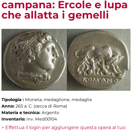
campana: Ercole e lupa
che allatta i gemelli
Tipologia :
Moneta, medaglione, medaglia
Anno:
265 a. C. (zecca di Roma)
Materia e tecnica:
Argento
Inventario:
inv. Med00104
> Effettua il login per aggiungere questa opera al tuo