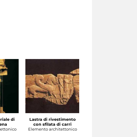
iale di
Lastra di rivestimento
Coppa laconica con gall
tena
con sfilata di carri
affrontati
ettonico
Elemento architettonico
Vasellame