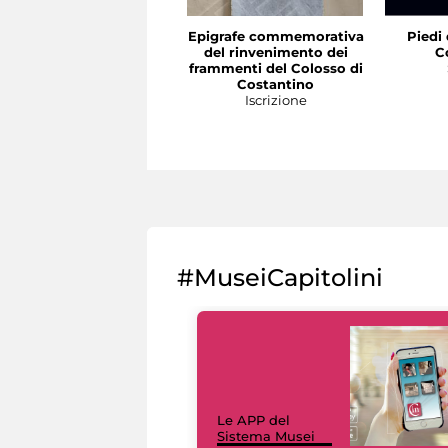
Epigrafe commemorativa
Piedi 
del rinvenimento dei
C
frammenti del Colosso di
Costantino
Iscrizione
#MuseiCapitolini
Le APP del
Sistema Musei