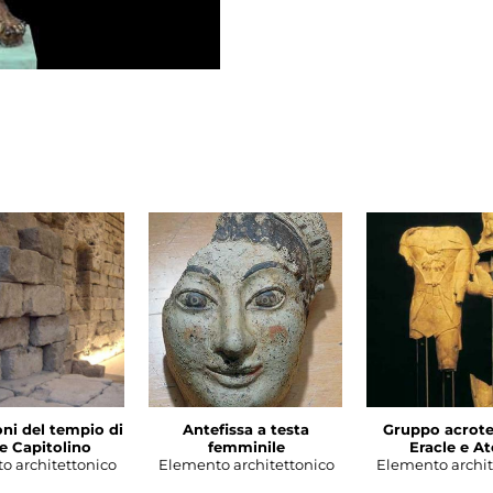
ni del tempio di
Antefissa a testa
Gruppo acroter
e Capitolino
femminile
Eracle e A
o architettonico
Elemento architettonico
Elemento archit