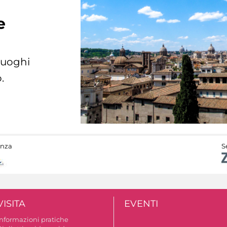
e
 luoghi
.
anza
S
VISITA
EVENTI
Informazioni pratiche