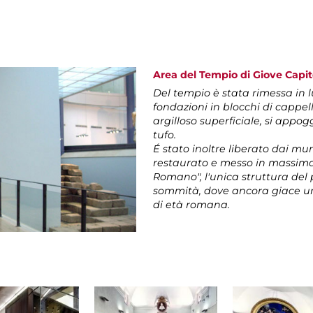
Area del Tempio di Giove Capit
Del tempio è stata rimessa in 
fondazioni in blocchi di cappell
argilloso superficiale, si appo
tufo.
É stato inoltre liberato dai mu
restaurato e messo in massima
Romano", l'unica struttura del 
sommità, dove ancora giace un
di età romana.