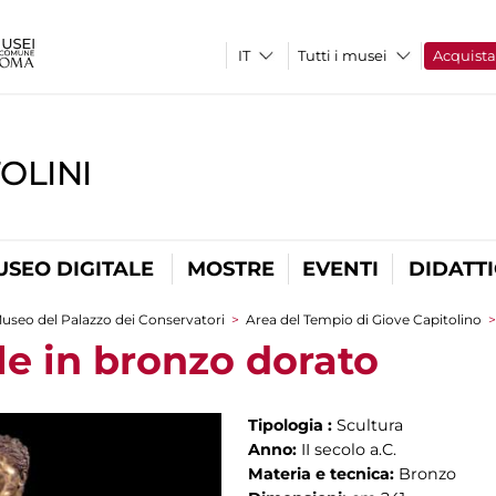
Tutti i musei
Acquist
OLINI
USEO DIGITALE
MOSTRE
EVENTI
DIDATT
useo del Palazzo dei Conservatori
>
Area del Tempio di Giove Capitolino
le in bronzo dorato
Tipologia :
Scultura
Anno:
II secolo a.C.
Materia e tecnica:
Bronzo