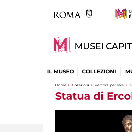
MUSEI CAPIT
IL MUSEO
COLLEZIONI
M
Home
>
Collezioni
>
Percorsi per sale
>
M
Tu sei qui
Statua di Erco