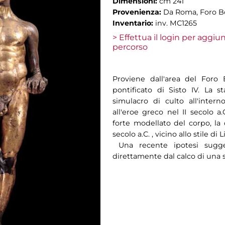
Dimensioni:
cm 241
Provenienza:
Da Roma, Foro Bo
Inventario:
inv. MC1265
> Effettua il login per aggi
percorso
Proviene dall'area del Foro 
pontificato di Sisto IV. La s
simulacro di culto all'inte
all'eroe greco nel II secolo a
forte modellato del corpo, la 
secolo a.C. , vicino allo stile di 
Una recente ipotesi sugge
direttamente dal calco di una 