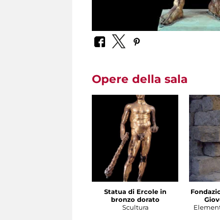
Opere della sala
Statua di Ercole in
Fondazio
bronzo dorato
Giov
Scultura
Element