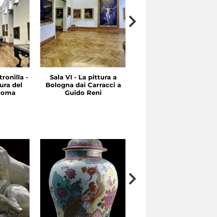
ronilla -
Sala VI - La pittura a
Sala V - Tra Cinquecent
ura del
Bologna dai Carracci a
e Seicento: Emilia e
 Roma
Guido Reni
Roma