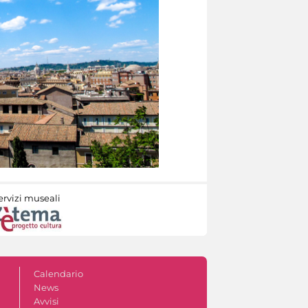
ervizi museali
Calendario
News
Avvisi