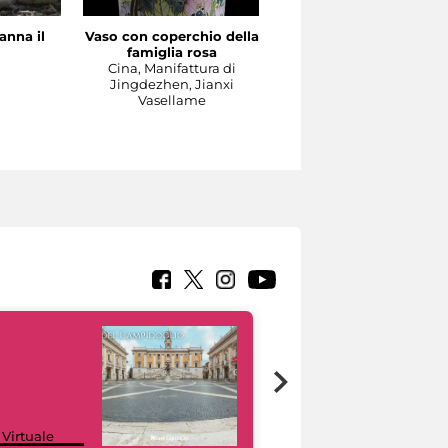
anna il
Vaso con coperchio della
Il Concerto
famiglia rosa
Manifattura di Meissen,
a
Cina, Manifattura di
1737-1740 circa su model
Jingdezhen, Jianxi
di Johann Joachim
Vasellame
Kändler e di Johann
Gottlieb Ehder
Scultura
Google Arts &
 Virtuale
Culture