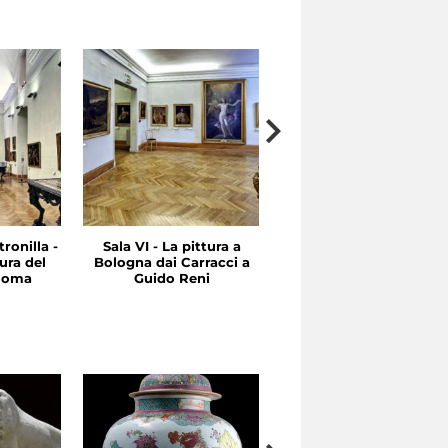
ronilla -
Sala VI - La pittura a
Sala V - Tra Cinquecent
ura del
Bologna dai Carracci a
e Seicento: Emilia e
 Roma
Guido Reni
Roma