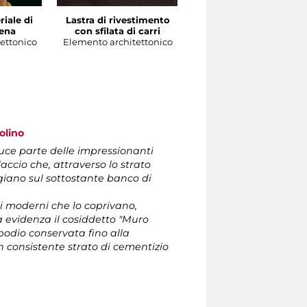
iale di
Lastra di rivestimento
Coppa laconica con gall
tena
con sfilata di carri
affrontati
ettonico
Elemento architettonico
Vasellame
olino
luce parte delle impressionanti
accio che, attraverso lo strato
ggiano sul sottostante banco di
ri moderni che lo coprivano,
 evidenza il cosiddetto "Muro
podio conservata fino alla
 consistente strato di cementizio