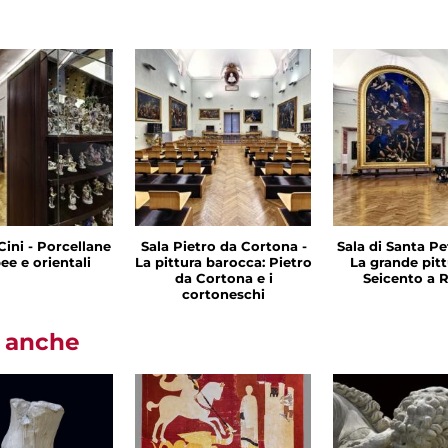
Cini - Porcellane
Sala Pietro da Cortona -
Sala di Santa Pet
ee e orientali
La pittura barocca: Pietro
La grande pitt
da Cortona e i
Seicento a
cortoneschi
i anche