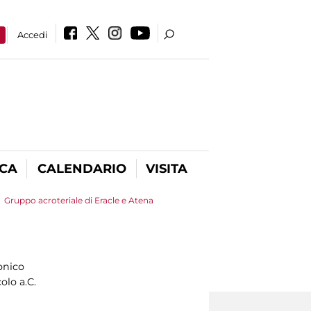
a
Accedi
ICA
CALENDARIO
VISITA
>
Gruppo acroteriale di Eracle e Atena
onico
olo a.C.