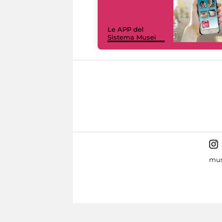
Le APP del
Sistema Musei
mus