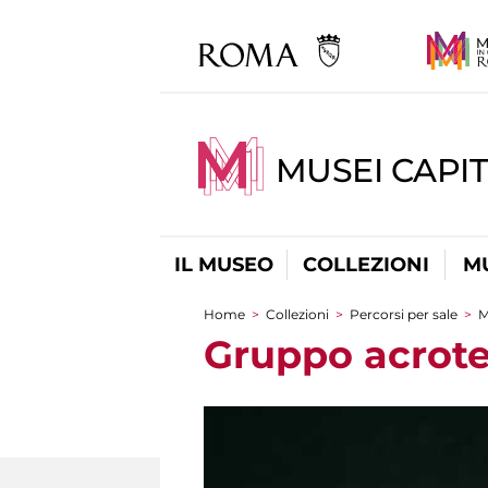
MUSEI CAPIT
IL MUSEO
COLLEZIONI
M
Home
>
Collezioni
>
Percorsi per sale
>
M
Tu sei qui
Gruppo acroter