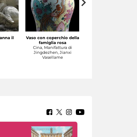
anna il
Vaso con coperchio della
Il Concerto
famiglia rosa
Manifattura di Meissen,
a
Cina, Manifattura di
1737-1740 circa su model
Jingdezhen, Jianxi
di Johann Joachim
Vasellame
Kändler e di Johann
Gottlieb Ehder
Scultura