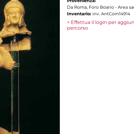
Provenienza:
Da Roma, Foro Boario - Area sa
Inventario:
inv. AntCom14914
> Effettua il login per aggi
percorso