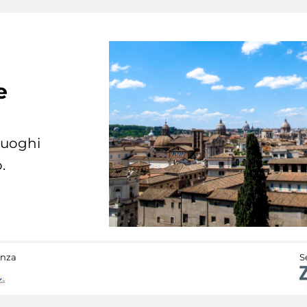
e
 luoghi
.
anza
S