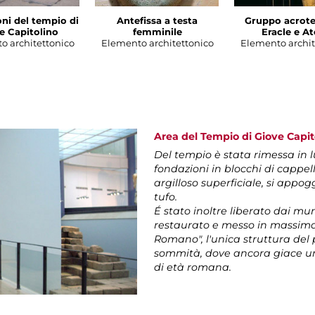
ni del tempio di
Antefissa a testa
Gruppo acroter
e Capitolino
femminile
Eracle e A
o architettonico
Elemento architettonico
Elemento archit
Area del Tempio di Giove Capit
Del tempio è stata rimessa in 
fondazioni in blocchi di cappell
argilloso superficiale, si appo
tufo.
É stato inoltre liberato dai mu
restaurato e messo in massima
Romano", l'unica struttura del 
sommità, dove ancora giace un
di età romana.