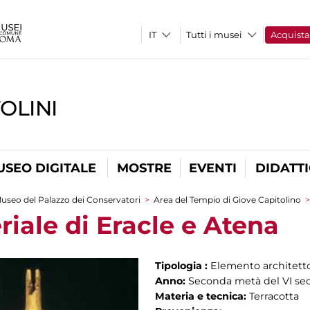
Tutti i musei
Acquist
OLINI
USEO DIGITALE
MOSTRE
EVENTI
DIDATT
useo del Palazzo dei Conservatori
>
Area del Tempio di Giove Capitolino
iale di Eracle e Atena
Tipologia :
Elemento architett
Anno:
Seconda metà del VI sec
Materia e tecnica:
Terracotta