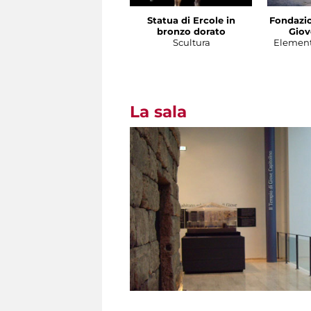
Statua di Ercole in
Fondazio
bronzo dorato
Giov
Scultura
Element
La sala