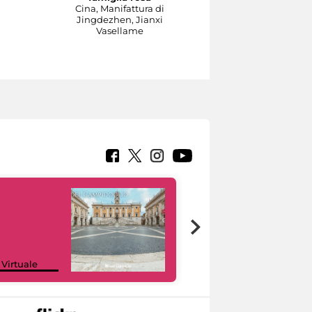
a
Cina, Manifattura di
1737-1740 circa su model
Jingdezhen, Jianxi
di Johann Joachim
Vasellame
Kändler e di Johann
Gottlieb Ehder
Scultura
Google Arts &
 Virtuale
Culture