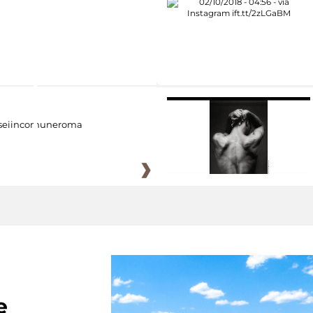
eiincomuneroma
e