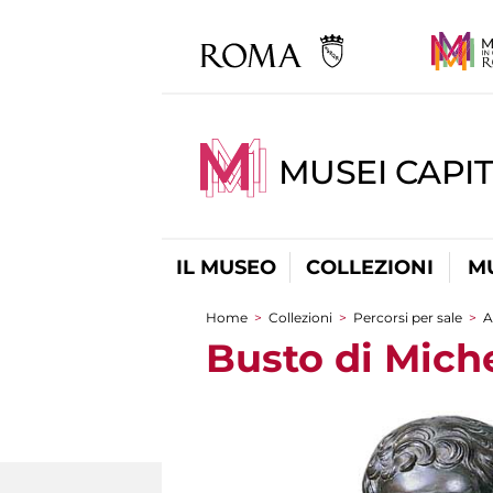
MUSEI CAPIT
IL MUSEO
COLLEZIONI
M
Home
>
Collezioni
>
Percorsi per sale
>
A
Tu sei qui
Busto di Mich