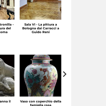
ronilla -
Sala VI - La pittura a
Sala V - Tra Cinquecent
ura del
Bologna dai Carracci a
e Seicento: Emilia e
 Roma
Guido Reni
Roma
anna il
Vaso con coperchio della
Il Concerto
famiglia rosa
Manifattura di Meissen,