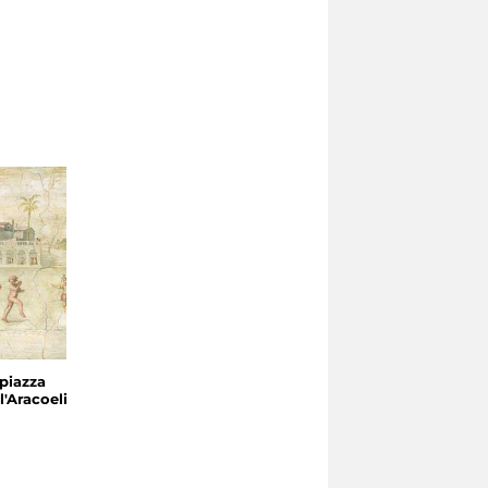
 piazza
l'Aracoeli