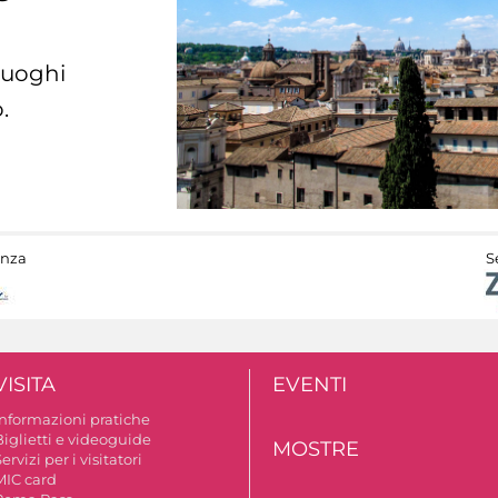
 luoghi
.
anza
S
VISITA
EVENTI
Informazioni pratiche
Biglietti e videoguide
MOSTRE
ervizi per i visitatori
MIC card