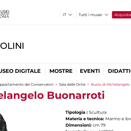
Tutti i musei
Acquist
OLINI
USEO DIGITALE
MOSTRE
EVENTI
DIDATT
ppartamento dei Conservatori
>
Sala delle Oche
>
Busto di Michelangelo
elangelo Buonarroti
Tipologia :
Scultura
Materia e tecnica:
Marmo e br
Dimensioni:
cm 79