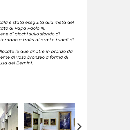
sala è stata eseguita alla metà del
ato di Papa Paolo III.
cene di giochi sullo sfondo di
lternano a trofei di armi e trionfi di
collocate le due anatre in bronzo da
sieme al vaso bronzeo a forma di
dusa del Bernini
.