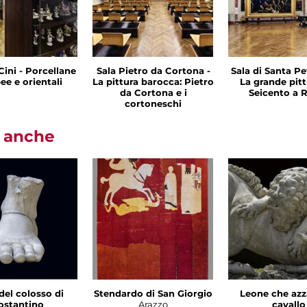
Cini - Porcellane
Sala Pietro da Cortona -
Sala di Santa Pet
ee e orientali
La pittura barocca: Pietro
La grande pitt
da Cortona e i
Seicento a
cortoneschi
i anche
del colosso di
Stendardo di San Giorgio
Leone che azz
ostantino
Arazzo
cavallo