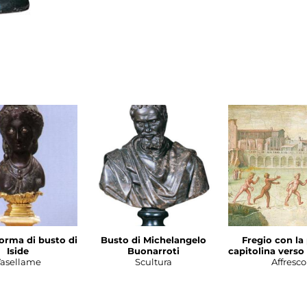
forma di busto di
Busto di Michelangelo
Fregio con la
Iside
Buonarroti
capitolina verso 
asellame
Scultura
Affresco