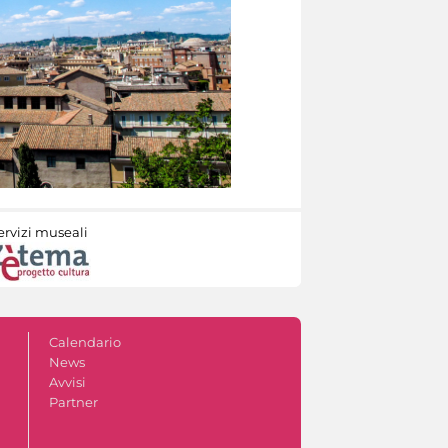
ervizi museali
Calendario
News
Avvisi
Partner