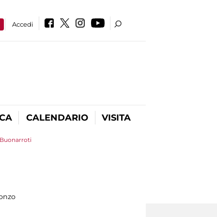
a
Accedi
ICA
CALENDARIO
VISITA
 Buonarroti
onzo