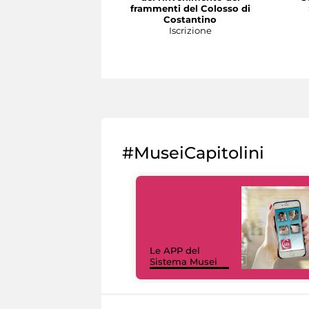
frammenti del Colosso di
Costantino
Iscrizione
#MuseiCapitolini
Le APP del
Sistema Musei