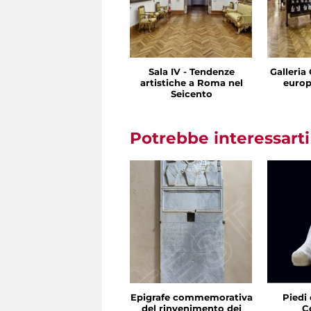
Sala IV - Tendenze
Galleria 
artistiche a Roma nel
europ
Seicento
Potrebbe interessart
Epigrafe commemorativa
Piedi 
del rinvenimento dei
C