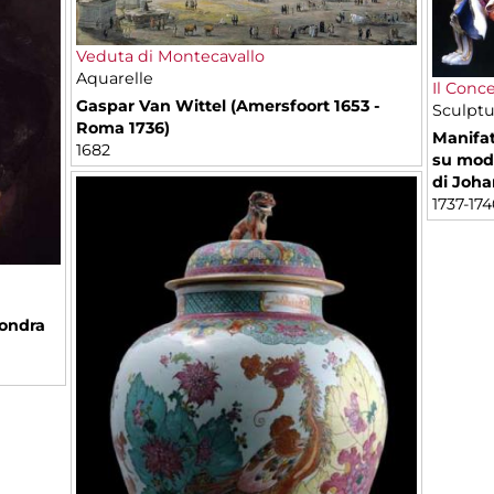
Veduta di Montecavallo
Aquarelle
Il Conc
Gaspar Van Wittel (Amersfoort 1653 -
Sculptu
Roma 1736)
Manifat
1682
su mode
di Joha
1737-174
Londra