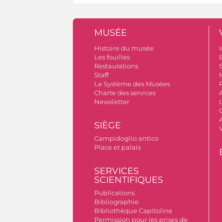
MUSÉE
Histoire du musée
I
Les fouilles
Restaurations
S
Staff
Le Système des Musées
Charte des services
Newsletter
A
SIÈGE
Campidoglio antico
Place et palais
SERVICES
SCIENTIFIQUES
Publications
Bibliographie
Bibliothèque Capitoline
Permission pour les prises de