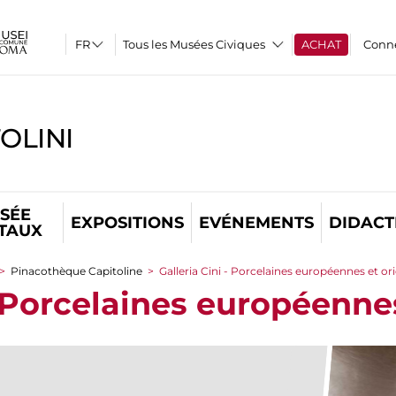
Tous les Musées Civiques
ACHAT
Conn
OLINI
SÉE
EXPOSITIONS
EVÉNEMENTS
DIDACT
ITAUX
>
Pinacothèque Capitoline
>
Galleria Cini - Porcelaines européennes et or
- Porcelaines européenne