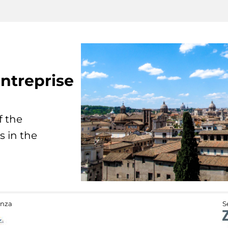
ntreprise
f the
s in the
anza
S