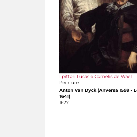
I pittori Lucas e Cornelis de Wael
Peinture
Anton Van Dyck (Anversa 1599 - 
1641)
1627