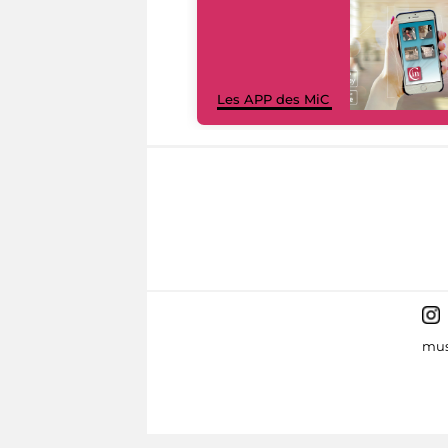
Les APP des MiC
mus