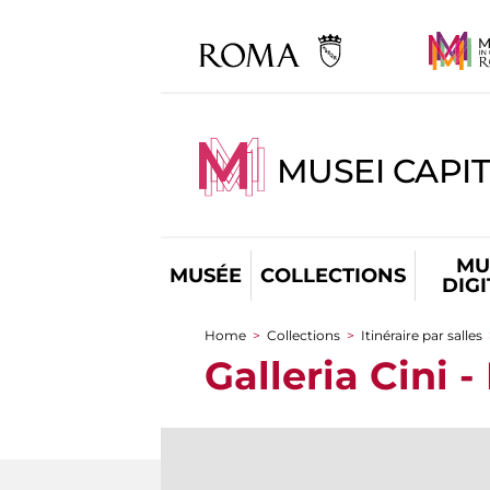
MUSEI CAPIT
MU
MUSÉE
COLLECTIONS
DIG
Home
>
Collections
>
Itinéraire par salles
You are here
Galleria Cini 