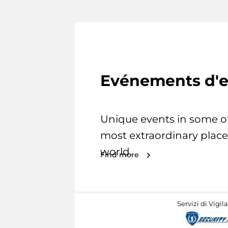
Evénements d'e
Unique events in some o
most extraordinary place
world.
Find more
Servizi di Vigil