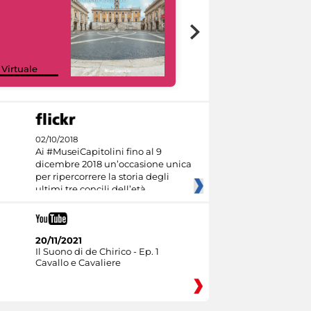
Google Arts &
 Virtuale
Culture
02/10/2018
Ai #MuseiCapitolini fino al 9
dicembre 2018 un’occasione unica
per ripercorrere la storia degli
ultimi tre concili dell’età
20/11/2021
Il Suono di de Chirico - Ep. 1
Cavallo e Cavaliere