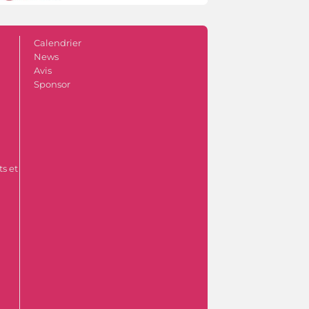
Calendrier
News
Avis
Sponsor
s et