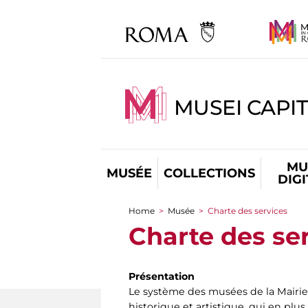
MUSEI CAPIT
MU
MUSÉE
COLLECTIONS
DIG
Home
>
Musée
>
Charte des services
You are here
Charte des se
Présentation
Le système des musées de la Mairi
historique et artistique, qui en plus