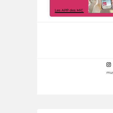
Les APP des MiC
mus