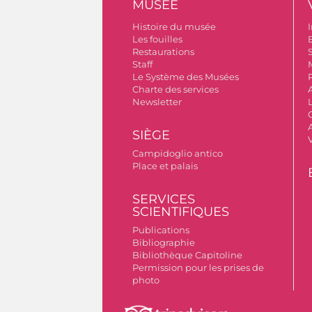
MUSÉE
Histoire du musée
I
Les fouilles
Restaurations
S
Staff
Le Système des Musées
Charte des services
Newsletter
A
SIÈGE
Campidoglio antico
Place et palais
SERVICES
SCIENTIFIQUES
Publications
Bibliographie
Bibliothèque Capitoline
Permission pour les prises de
photo