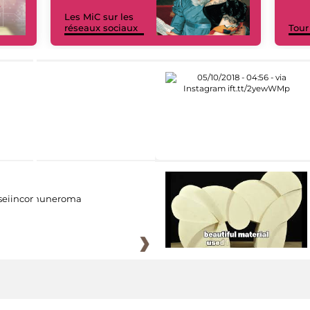
Les MiC sur les
réseaux sociaux
Tour
eiincomuneroma