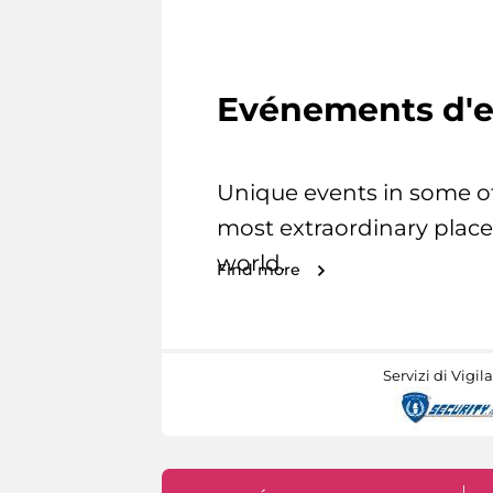
Evénements d'e
Unique events in some o
most extraordinary place
world.
Find more
Servizi di Vigil