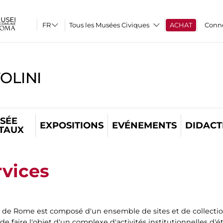
Tous les Musées Civiques
ACHAT
Conn
OLINI
SÉE
EXPOSITIONS
EVÉNEMENTS
DIDACT
ITAUX
rvices
e de Rome est composé d'un ensemble de sites et de collecti
 de faire l'objet d'un complexe d'activités institutionnelles d'