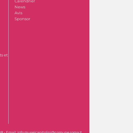
Calendrier
News
Avis
Sponsor
s et
608 - Email: info.museicapitolini@comune.roma.it