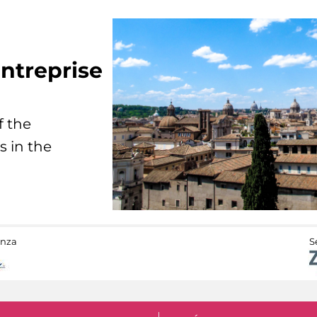
ntreprise
f the
s in the
anza
S