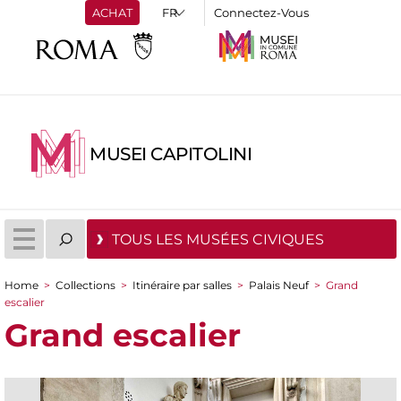
ACHAT
Connectez-Vous
MUSEI CAPITOLINI
TOUS LES MUSÉES CIVIQUES
Home
>
Collections
>
Itinéraire par salles
>
Palais Neuf
>
Grand
You are here
escalier
Grand escalier