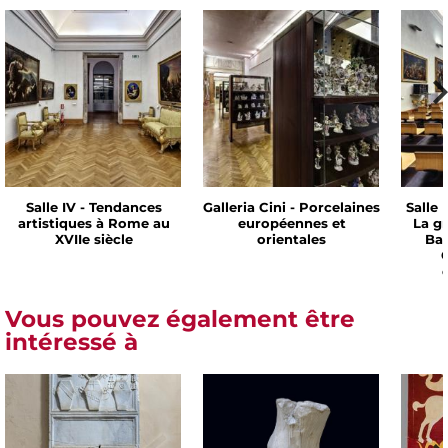
Salle IV - Tendances
Galleria Cini - Porcelaines
Salle 
artistiques à Rome au
européennes et
La g
XVIIe siècle
orientales
Bar
C
Vous pouvez également être
intéressé à