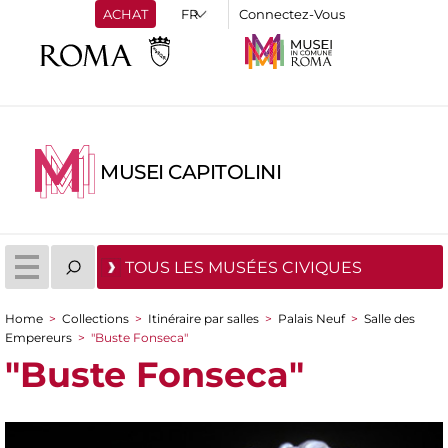
ACHAT
Connectez-Vous
MUSEI CAPITOLINI
TOUS LES MUSÉES CIVIQUES
Home
>
Collections
>
Itinéraire par salles
>
Palais Neuf
>
Salle des
You are here
Empereurs
>
"Buste Fonseca"
"Buste Fonseca"