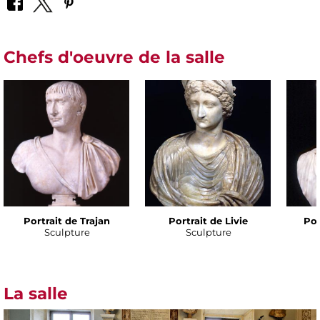
Chefs d'oeuvre de la salle
Portrait de Trajan
Portrait de Livie
Por
Sculpture
Sculpture
La salle