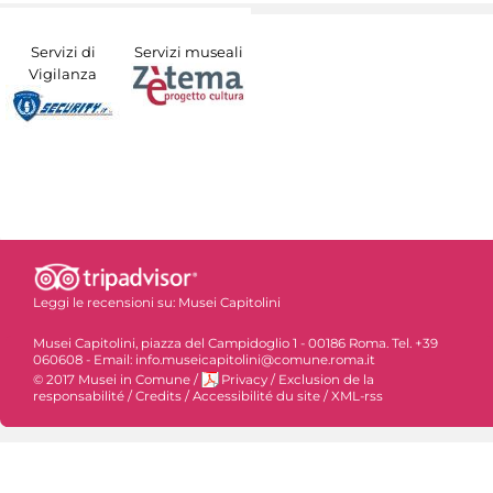
Servizi di
Servizi museali
Vigilanza
Leggi le recensioni su:
Musei Capitolini
Musei Capitolini, piazza del Campidoglio 1 - 00186 Roma. Tel. +39
060608 - Email: info.museicapitolini@comune.roma.it
© 2017 Musei in Comune
/
Privacy
/
Exclusion de la
responsabilité
/
Credits
/
Accessibilité du site
/
XML-rss