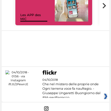
Les APP des
Les
MiC
rés
04/10/2018
Che nel mistero delle proprie onde
Ogni terrena voce fa naufragio. -
Giuseppe Ungaretti Buongiorno dal
#MuseoBarracco