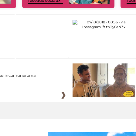
réseaux sociaux
Tour
eiincomuneroma