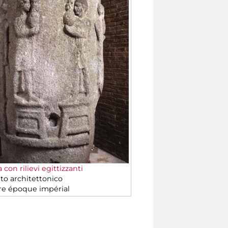
con rilievi egittizzanti
o architettonico
re époque impérial