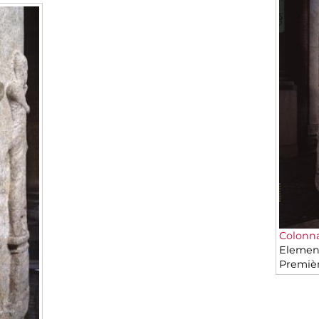
Colonna 
Element
Premiè