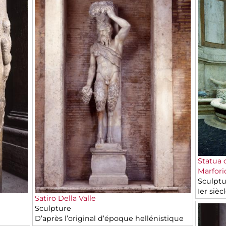
Statua 
Marfori
Sculptu
Ier sièc
Satiro Della Valle
Sculpture
D’après l’original d’époque hellénistique