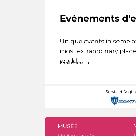
Evénements d'e
Unique events in some o
most extraordinary place
world.
Find more
Servizi di Vigil
MUSÉE
Histoire du musée
I