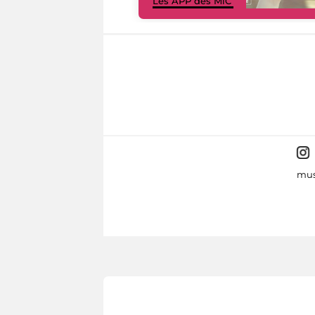
Les APP des MiC
mus