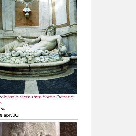
colossale restaurata come Oceano:
o
re
le apr. JC.