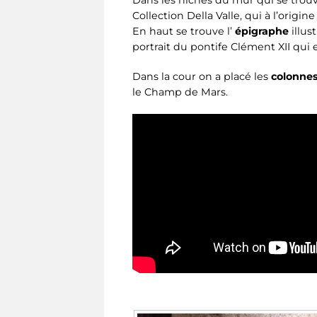
Dans les niches du mur qui se trou
Collection Della Valle, qui à l’orig
En haut se trouve l’
épigraphe
illus
portrait du pontife Clément XII qui 
Dans la cour on a placé les
colonne
le Champ de Mars.