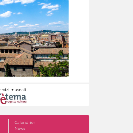
ervizi museali
Calendrier
News