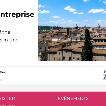
ntreprise
f the
s in the
anza
S
VISITER
EVÉNEMENTS
nfos utiles