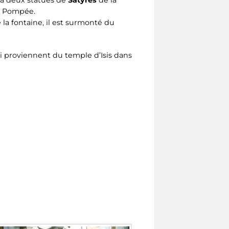
 a deux statues de
Satyres
de la
de Pompée.
 la fontaine, il est surmonté du
i proviennent du temple d’Isis dans