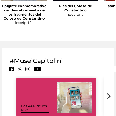
Epígrafe conmemorativo
Pies del Coloso de
Estan
del descubrimiento de
Constantino
los fragmentos del
Escultura
Coloso de Constantino
Inscripción
#MuseiCapitolini
Las APP de los
I Mi
MiC
net