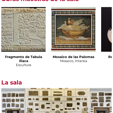
Fragmento de Tabula
Mosaico de las Palomas
Re
Iliaca
Mosaico, Intarsia
Escultura
La sala