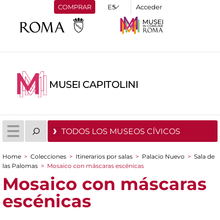
COMPRAR
Acceder
MUSEI CAPITOLINI
TODOS LOS MUSEOS CÍVICOS
Home
>
Colecciones
>
Itinerarios por salas
>
Palacio Nuevo
>
Sala de
You are here
las Palomas
>
Mosaico con máscaras escénicas
Mosaico con máscaras
escénicas