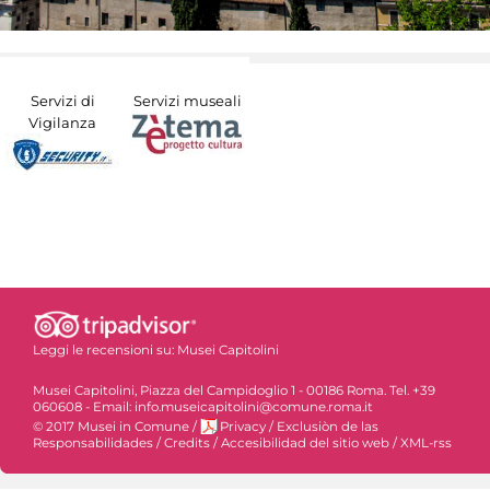
Servizi di
Servizi museali
Vigilanza
Leggi le recensioni su:
Musei Capitolini
Musei Capitolini, Piazza del Campidoglio 1 - 00186 Roma. Tel. +39
060608 - Email: info.museicapitolini@comune.roma.it
© 2017 Musei in Comune
/
Privacy
/
Exclusiòn de las
Responsabilidades
/
Credits
/
Accesibilidad del sitio web
/
XML-rss