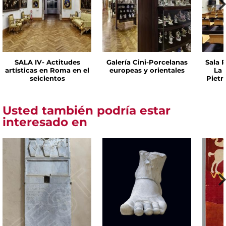
SALA IV- Actitudes
Galería Cini-Porcelanas
Sala P
artísticas en Roma en el
europeas y orientales
La 
seicientos
Pietr
Usted también podría estar
interesado en