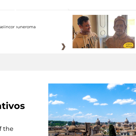
eiincomuneroma
tivos
f the