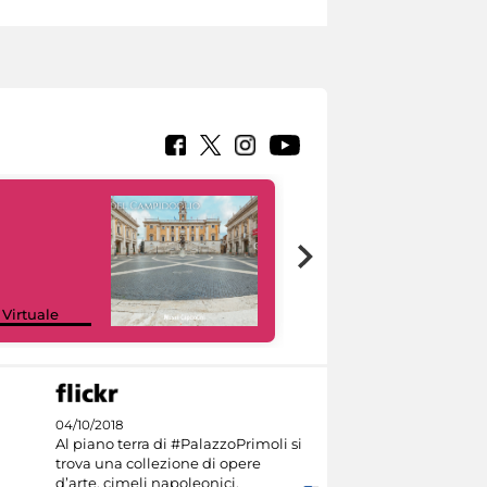
Google Arts &
 Virtuale
Culture
04/10/2018
Al piano terra di #PalazzoPrimoli si
trova una collezione di opere
d’arte, cimeli napoleonici,