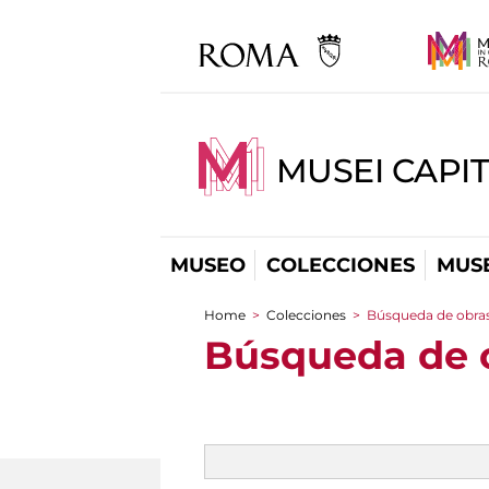
MUSEI CAPIT
MUSEO
COLECCIONES
MUSE
Home
>
Colecciones
>
Búsqueda de obras
You are here
Búsqueda de o