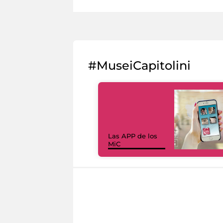
#MuseiCapitolini
Las APP de los
MiC