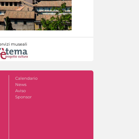
ervizi museali
Calendario
News
Aviso
Sponsor