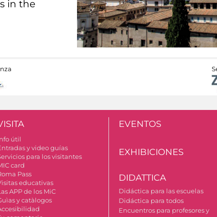
s in the
anza
S
VISITA
EVENTOS
nfo útil
Entradas y video guías
EXHIBICIONES
ervicios para los visitantes
MIC card
Roma Pass
DIDATTICA
Visitas educativas
Didáctica para las escuelas
Las APP de los MiC
Guìas y catàlogos
Didáctica para todos
Accesibilidad
Encuentros para profesores y