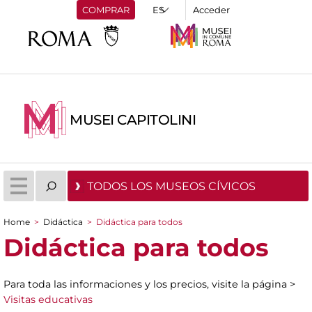
COMPRAR
Acceder
MUSEI CAPITOLINI
TODOS LOS MUSEOS CÍVICOS
Home
>
Didáctica
>
Didáctica para todos
You are here
Didáctica para todos
Para toda las informaciones y los precios, visite la página >
Visitas educativas