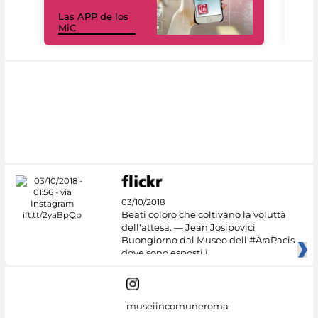
Las APP de los
I Mi
MiC
net
03/10/2018
Beati coloro che coltivano la voluttà
dell'attesa. — Jean Josipovici
Buongiorno dal Museo dell'#AraPacis
dove sono esposti i
museiincomuneroma