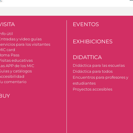
VISITA
EVENTOS
nfo útil
Entradas y video guías
EXHIBICIONES
ervicios para los visitantes
MIC card
Roma Pass
DIDATTICA
Visitas educativas
Didáctica para las escuelas
Las APP de los MiC
Guìas y catàlogos
Didáctica para todos
Accesibilidad
Encuentros para profesores y
Tu comentario
estudiantes
Proyectos accesibles
BUY