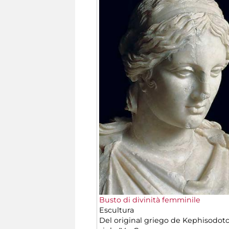
Busto di divinità femminile
Escultura
Del original griego de Kephisodoto