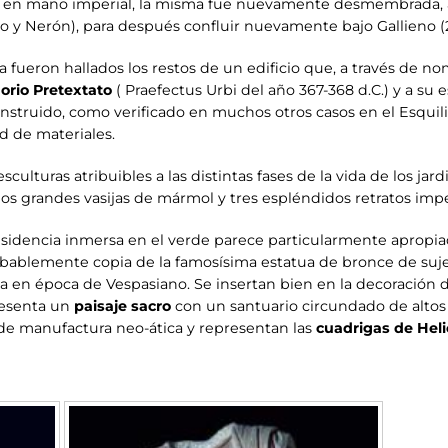
d en mano imperial, la misma fue nuevamente desmembrada, a
o y Nerón), para después confluir nuevamente bajo Gallieno (2
a fueron hallados los restos de un edificio que, a través de nom
orio Pretextato
( Praefectus Urbi del año 367-368 d.C.) y a su 
nstruido, como verificado en muchos otros casos en el Esqui
d de materiales.
lturas atribuibles a las distintas fases de la vida de los jard
, dos grandes vasijas de mármol y tres espléndidos retratos imp
idencia inmersa en el verde parece particularmente apropia
obablemente copia de la famosísima estatua de bronce de suje
a en época de Vespasiano. Se insertan bien en la decoración d
resenta un
paisaje sacro
con un santuario circundado de altos 
e manufactura neo-ática y representan las
cuadrigas de Hel