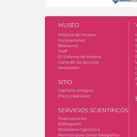
MUSEO
Historia del museo
I
Excavaciones
Restauros
S
Staff
El Sistema de Museos
Carta de los servicios
Newsletter
SITIO
Capitolio antiguo
Plaza y palacios
SERVICIOS SCIENTÍFICOS
Publicaciones
Bibliografía
Biblioteca Capitolina
Permiso para tomar fotografías