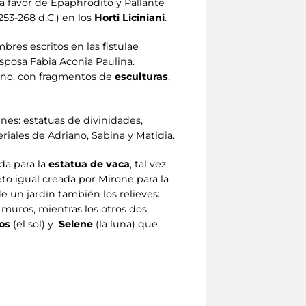
 favor de Epaphrodito y Pallante
53-268 d.C.) en los
Horti Liciniani
.
bres escritos en las fistulae
esposa Fabia Aconia Paulina.
lino, con fragmentos de
esculturas
,
ines: estatuas de divinidades,
eriales de Adriano, Sabina y Matidia.
da para la
estatua de vaca
, tal vez
to igual creada por Mirone para la
e un jardín también los relieves:
muros, mientras los otros dos,
ios
(el sol) y
Selene
(la luna) que