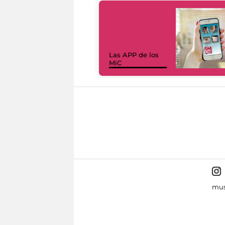
Las APP de los
MiC
mus