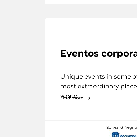
Eventos corpora
Unique events in some o
most extraordinary place
world.
Find more
Servizi di Vigil