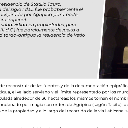
esidencia de Statilio Tauro,
el siglo I d.C., fue probablemente el
 inspirada por Agripina para poder
oro imperial.
ue subdividida en propiedades, pero
III d.C.) fue parcialmente devuelta a
dad tardo-antigua la residencia de Vetio
.
e reconstruir de las fuentes y de la documentación epigráfica,
gua, el vallado serviano y el límite representado por los muro
lculada alrededor de 36 hectáreas: los mismos toman el nomb
condenado por magia con orden de Agripina (según Tacito), qu
s de la propiedad y a lo largo del recorrido de la via Labicana,