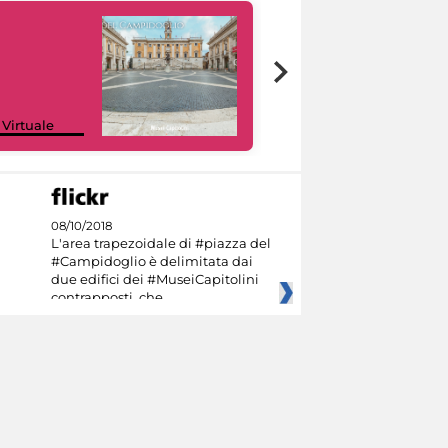
Google Arts &
 Virtuale
Culture
08/10/2018
L'area trapezoidale di #piazza del
#Campidoglio è delimitata dai
due edifici dei #MuseiCapitolini
contrapposti, che