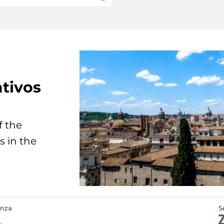
tivos
f the
s in the
anza
S