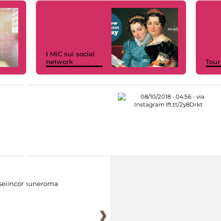
I MiC sui social
network
Tour
eiincomuneroma