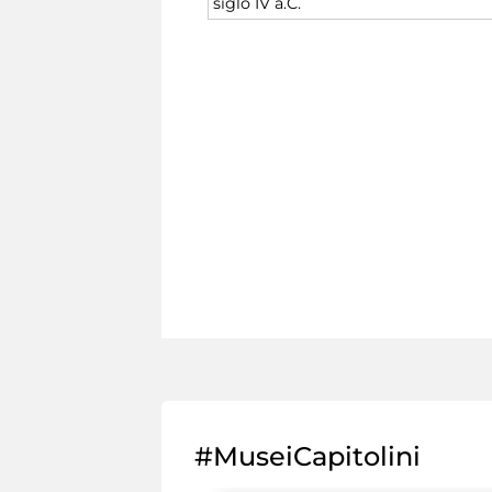
siglo IV a.C.
#MuseiCapitolini