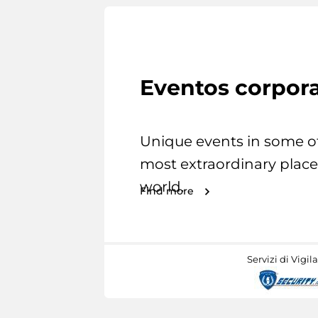
Eventos corpora
Unique events in some o
most extraordinary place
world.
Find more
Servizi di Vigil