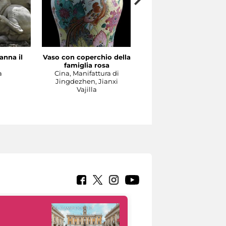
anna il
Vaso con coperchio della
Il Concerto
famiglia rosa
Manifattura di Meissen,
a
Cina, Manifattura di
1737-1740 circa su model
Jingdezhen, Jianxi
di Johann Joachim
Vajilla
Kändler e di Johann
Gottlieb Ehder
Escultura