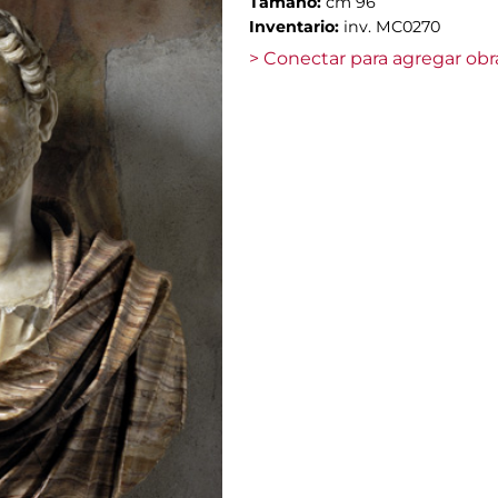
Tamaño:
cm 96
Inventario:
inv. MC0270
> Conectar para agregar obr