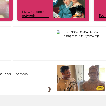
I MiC sui social
network
Tour
eiincomuneroma