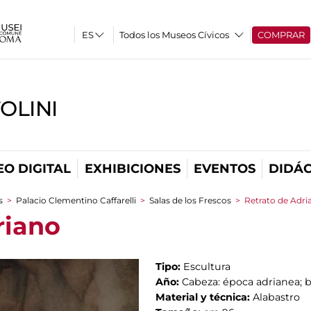
Todos los Museos Cívicos
COMPRAR
OLINI
O DIGITAL
EXHIBICIONES
EVENTOS
DIDÁC
s
>
Palacio Clementino Caffarelli
>
Salas de los Frescos
>
Retrato de Adri
riano
Tipo:
Escultura
Año:
Cabeza: época adrianea; bu
Material y técnica:
Alabastro