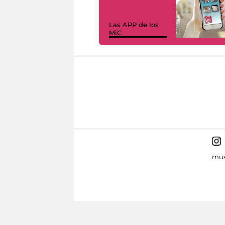
Las APP de los
MiC
mus