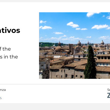
tivos
f the
s in the
anza
S