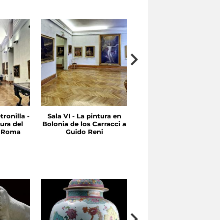
tronilla -
Sala VI - La pintura en
Sala V - Entre Quinient
ura del
Bolonia de los Carracci a
y Seicientos Emilia y
n Roma
Guido Reni
Roma