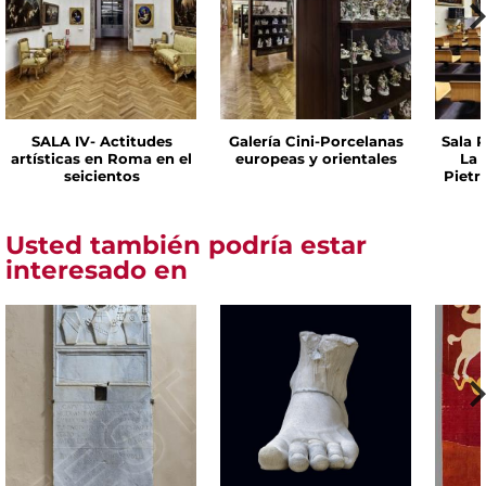
SALA IV- Actitudes
Galería Cini-Porcelanas
Sala P
artísticas en Roma en el
europeas y orientales
La 
seicientos
Pietr
Usted también podría estar
interesado en