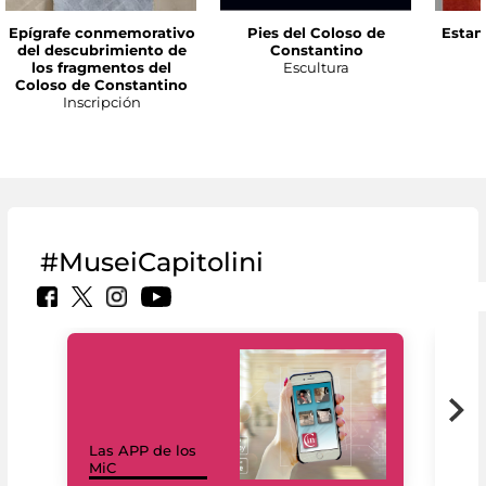
Epígrafe conmemorativo
Pies del Coloso de
Estan
del descubrimiento de
Constantino
los fragmentos del
Escultura
Coloso de Constantino
Inscripción
#MuseiCapitolini
Las APP de los
I Mi
MiC
net