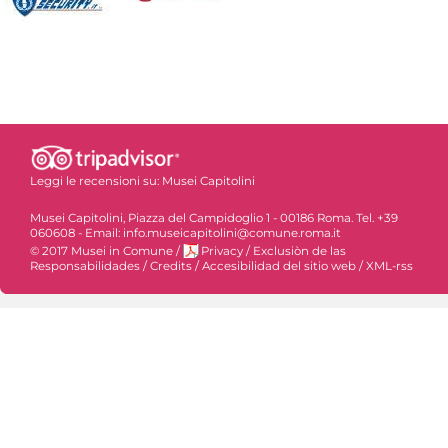
Leggi le recensioni su:
Musei Capitolini
Musei Capitolini, Piazza del Campidoglio 1 - 00186 Roma. Tel. +39
060608 - Email: info.museicapitolini@comune.roma.it
© 2017 Musei in Comune
/
Privacy
/
Exclusiòn de las
Responsabilidades
/
Credits
/
Accesibilidad del sitio web
/
XML-rss