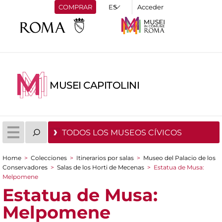
COMPRAR
Acceder
MUSEI CAPITOLINI
TODOS LOS MUSEOS CÍVICOS
Home
>
Colecciones
>
Itinerarios por salas
>
Museo del Palacio de los
You are here
Conservadores
>
Salas de los Horti de Mecenas
>
Estatua de Musa:
Melpomene
Estatua de Musa:
Melpomene