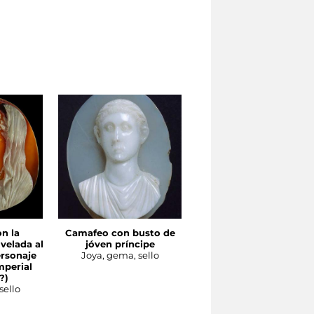
n la
Camafeo con busto de
Fibule gote con forma 
 velada al
jóven príncipe
águila
ersonaje
Joya, gema, sello
Joya, gema, sello
mperial
?)
sello