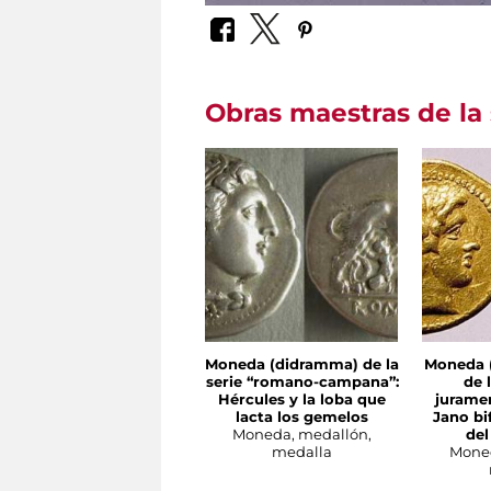
Obras maestras de la 
Moneda (didramma) de la
Moneda 
serie “romano-campana”:
de 
Hércules y la loba que
juramen
lacta los gemelos
Jano bi
Moneda, medallón,
del
medalla
Moned