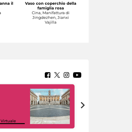
anna il
Vaso con coperchio della
Il Concerto
famiglia rosa
Manifattura di Meissen,
a
Cina, Manifattura di
1737-1740 circa su model
Jingdezhen, Jianxi
di Johann Joachim
Vajilla
Kändler e di Johann
Gottlieb Ehder
Escultura
Google Arts &
 Virtuale
Culture