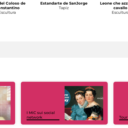
del Coloso de
Estandarte de SanJorge
Leone che azz
nstantino
Tapiz
cavallo
Escultura
Escultur
I MiC sui social
network
Tour