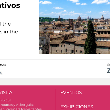
tivos
f the
s in the
anza
S
VISITA
EVENTOS
nfo útil
Entradas y video guías
EXHIBICIONES
ervicios para los visitantes