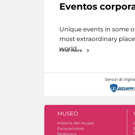
Eventos corpora
Unique events in some o
most extraordinary place
world.
Find more
Servizi di Vigil
MUSEO
Historia del museo
I
Excavaciones
Restauros
S