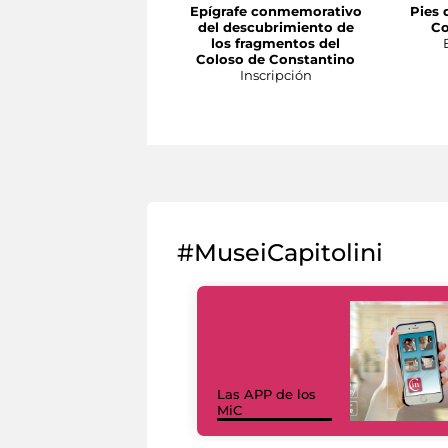
Epígrafe conmemorativo
Pies 
del descubrimiento de
Co
los fragmentos del
Coloso de Constantino
Inscripción
#MuseiCapitolini
Las APP de los
MiC