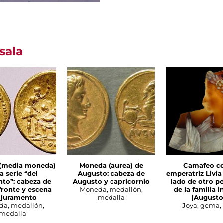
sala
(media moneda)
Moneda (aurea) de
Camafeo co
la serie “del
Augusto: cabeza de
emperatriz Livia
to”: cabeza de
Augusto y capricornio
lado de otro p
fronte y escena
Moneda, medallón,
de la familia i
 juramento
medalla
(Augusto
a, medallón,
Joya, gema, 
medalla