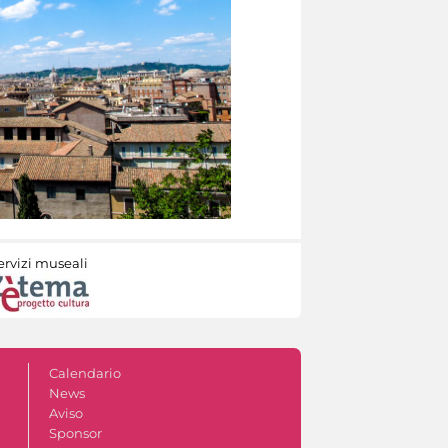
ervizi museali
Calendario
News
Aviso
Sponsor