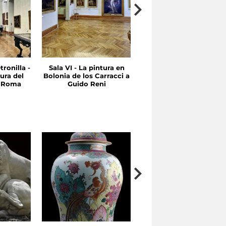
tronilla -
Sala VI - La pintura en
Sala V - Entre Quinient
ura del
Bolonia de los Carracci a
y Seicientos Emilia y
n Roma
Guido Reni
Roma