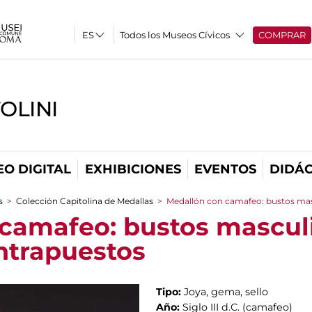
Todos los Museos Cívicos
COMPRAR
OLINI
O DIGITAL
EXHIBICIONES
EVENTOS
DIDÁC
s
>
Colección Capitolina de Medallas
>
Medallón con camafeo: bustos mas
camafeo: bustos mascul
ntrapuestos
Tipo:
Joya, gema, sello
Año:
Siglo III d.C. (camafeo)