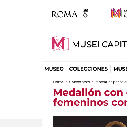
MUSEI CAPIT
MUSEO
COLECCIONES
MUSE
Home
>
Colecciones
>
Itinerarios por sala
You are here
Medallón con 
femeninos co