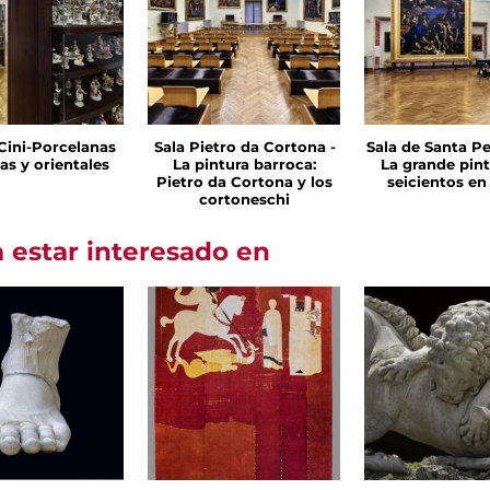
 Cini-Porcelanas
Sala Pietro da Cortona -
Sala de Santa Pe
as y orientales
La pintura barroca:
La grande pint
Pietro da Cortona y los
seicientos e
cortoneschi
 estar interesado en