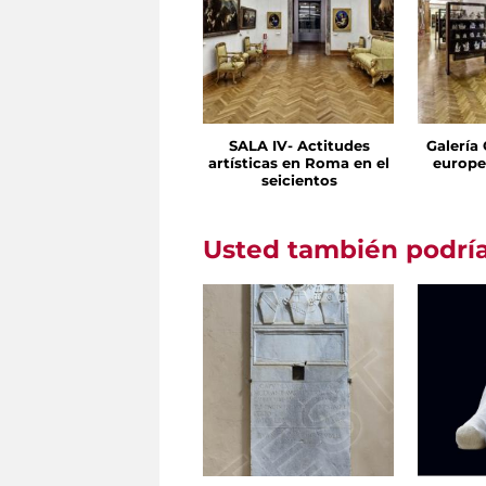
SALA IV- Actitudes
Galería
artísticas en Roma en el
europe
seicientos
Usted también podría