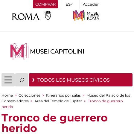
COMPRAR
Acceder
MUSEI CAPITOLINI
TODOS LOS MUSEOS CÍVICOS
Home
>
Colecciones
>
Itinerarios por salas
>
Museo del Palacio de los
You are here
Conservadores
>
Area del Templo de Júpiter
>
Tronco de guerrero
herido
Tronco de guerrero
herido