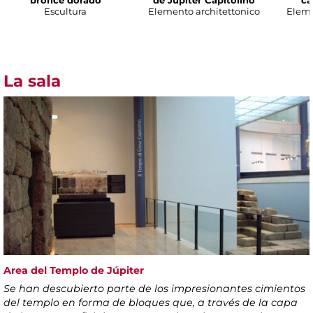
bronce dorado
de Júpiter Capitolino
ca
Escultura
Elemento architettonico
Eleme
La sala
Area del Templo de Júpiter
Se han descubierto parte de los impresionantes cimientos
del templo en forma de bloques que, a través de la capa