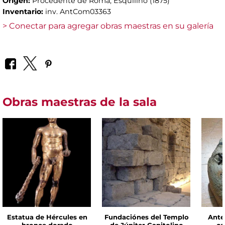
Origen:
Procedente de Roma, Esquilino (1875)
Inventario:
inv. AntCom03363
> Conectar para agregar obras maestras en su galería
Obras maestras de la sala
Estatua de Hércules en
Fundaciónes del Templo
Ante