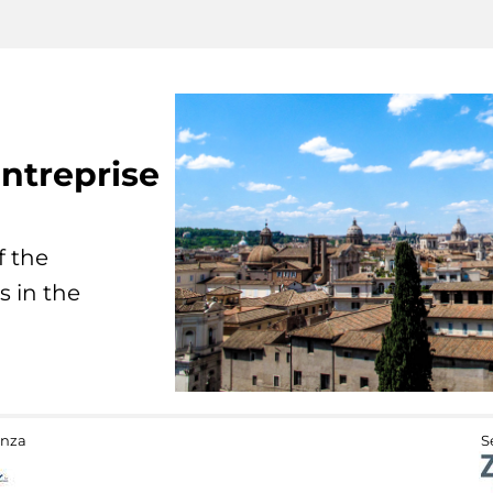
ntreprise
f the
s in the
anza
S