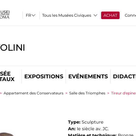
Tous les Musées Civiques
ACHAT
Conn
OLINI
SÉE
EXPOSITIONS
EVÉNEMENTS
DIDACT
ITAUX
>
Appartement des Conservateurs
>
Salle des Triomphes
>
Tireur d'epine
Type:
Sculpture
An:
Ie siècle av. JC.
Matière et technique:
Bronze