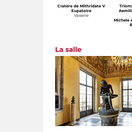
Cratère de Mithridate V
Triom
Eupatoire
Aemili
Vaiselle
Michele 
R
La salle