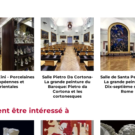
Cini - Porcelaines
Salle Pietro Da Cortona-
Salle de Santa Pe
opéennes et
La grande peinture du
La grande pein
rientales
Baroque: Pietro da
Dix-septième s
Cortona et les
Rome
cortonesques
t être intéressé à