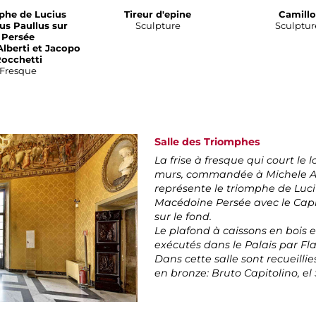
phe de Lucius
Tireur d'epine
Camillo
us Paullus sur
Sculpture
Sculptur
Persée
Alberti et Jacopo
occhetti
Fresque
Salle des Triomphes
La frise à fresque qui court le 
murs, commandée à Michele Alb
représente le triomphe de Luciu
Macédoine Persée avec le Capit
sur le fond.
Le plafond à caissons en bois 
exécutés dans le Palais par F
Dans cette salle sont recueilli
en bronze: Bruto Capitolino, el 