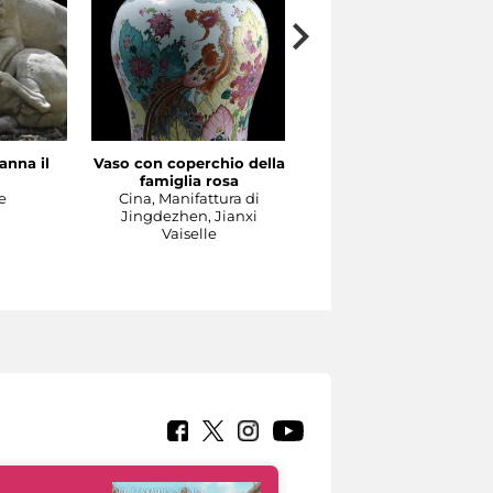
anna il
Vaso con coperchio della
Il Concerto
famiglia rosa
Manifattura di Meissen,
e
Cina, Manifattura di
1737-1740 circa su model
Jingdezhen, Jianxi
di Johann Joachim
Vaiselle
Kändler e di Johann
Gottlieb Ehder
Sculpture