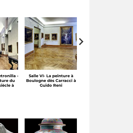
tronilla -
Salle VI- La peinture à
Salle V- Entre le XVI et 
ture du
Boulogne dès Carracci à
XVII Siècle: Emilie et
iècle à
Guido Reni
Rome