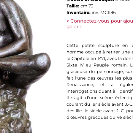
Taille:
cm 73
Inventaire:
inv. MC1186
> Connectez-vous pour ajou
galerie
Cette petite sculpture en 
homme occupé à retirer une é
le Capitole en 1471, avec la do
Sixte IV au Peuple romain. 
gracieuse du personnage, surp
fait l'une des œuvres les plus
Renaissance, et a égal
interrogations quant à l'ident
Il s'agit d'une scène éclect
courant du Ier siècle avant J.-
des IIIe-IIe siècle avant J.-C. p
d'œuvres grecques du Ve siècle