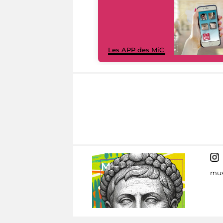
Les APP des MiC
mus