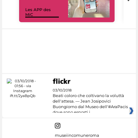
Les APP des
Les
MiC
rés
03/10/2018
Beati coloro che coltivano la voluttà
dell'attesa. — Jean Josipovici
Buongiorno dal Museo dell'#AraPacis
dove sono esposti i
museiincomuneroma