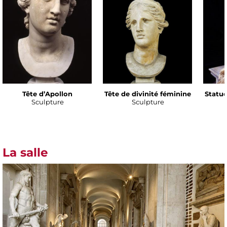
Tête d’Apollon
Tête de divinité féminine
Statue
Sculpture
Sculpture
La salle