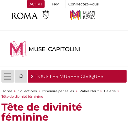
ACHAT
Connectez-Vous
MUSEI CAPITOLINI
TOUS LES MUSÉES CIVIQUES
Home
>
Collections
>
Itinéraire par salles
>
Palais Neuf
>
Galerie
>
You are here
Tête de divinité féminine
Tête de divinité
féminine