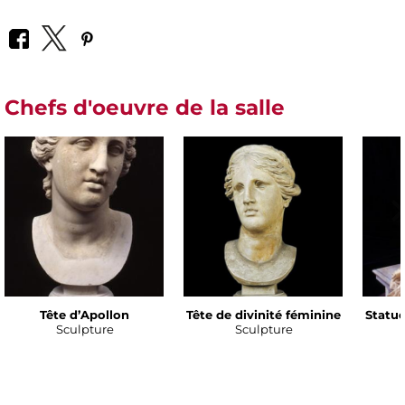
Chefs d'oeuvre de la salle
Tête d’Apollon
Tête de divinité féminine
Statue
Sculpture
Sculpture