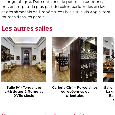
iconographique. Des centaines de petites inscriptions,
provenant pour la plus part du columbarium des esclaves
et des affranchis de l’Impératrice Livie sur la via Appia, sont
murées dans les parois.
Les autres salles
Salle IV - Tendances
Galleria Cini - Porcelaines
Salle 
artistiques à Rome au
européennes et
La g
XVIIe siècle
orientales
Bar
C