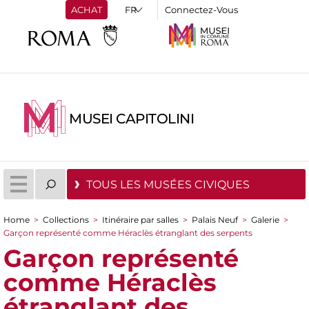
ACHAT
Connectez-Vous
MUSEI CAPITOLINI
TOUS LES MUSÉES CIVIQUES
Home
>
Collections
>
Itinéraire par salles
>
Palais Neuf
>
Galerie
>
You are here
Garçon représenté comme Héraclès étranglant des serpents
Garçon représenté
comme Héraclès
étranglant des