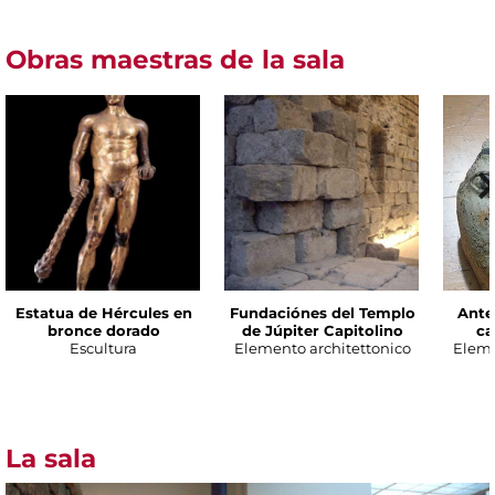
Obras maestras de la sala
Estatua de Hércules en
Fundaciónes del Templo
Ante
bronce dorado
de Júpiter Capitolino
ca
Escultura
Elemento architettonico
Eleme
La sala