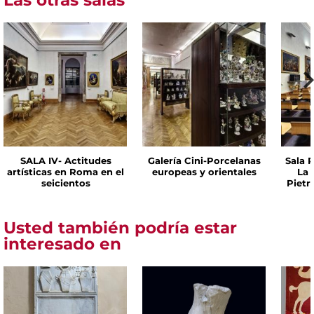
Las otras salas
SALA IV- Actitudes
Galería Cini-Porcelanas
Sala P
artísticas en Roma en el
europeas y orientales
La 
seicientos
Pietr
Usted también podría estar
interesado en