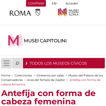
COMPRAR
Acceder
MUSEI CAPITOLINI
TODOS LOS MUSEOS CÍVICOS
Home
>
Colecciones
>
Itinerarios por salas
>
Museo del Palacio de los
You are here
Conservadores
>
Area del Templo de Júpiter
>
Antefija con forma de
cabeza femenina
Antefija con forma de
cabeza femenina