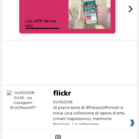
Las APP de los
I Mi
MiC
net
04/10/2018
Al piano terra di #PalazzoPrimoli si
trova una collezione di opere d’arte,
cimeli napoleonici, memorie
familiari. La collezione