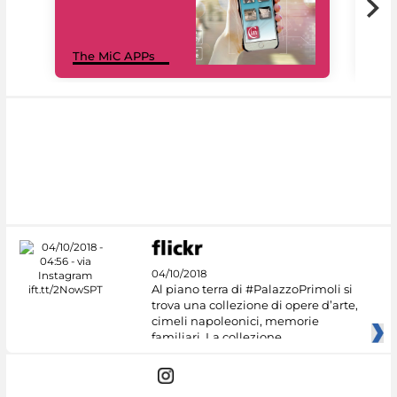
MiC
The MiC APPs
net
04/10/2018
Al piano terra di #PalazzoPrimoli si
trova una collezione di opere d’arte,
cimeli napoleonici, memorie
familiari. La collezione