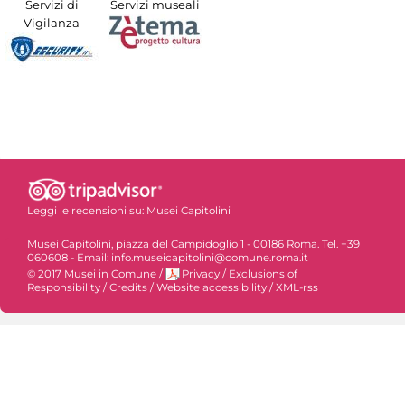
Servizi di
Servizi museali
Vigilanza
Leggi le recensioni su:
Musei Capitolini
Musei Capitolini, piazza del Campidoglio 1 - 00186 Roma. Tel. +39
060608 - Email: info.museicapitolini@comune.roma.it
© 2017 Musei in Comune
/
Privacy
/
Exclusions of
Responsibility
/
Credits
/
Website accessibility
/
XML-rss