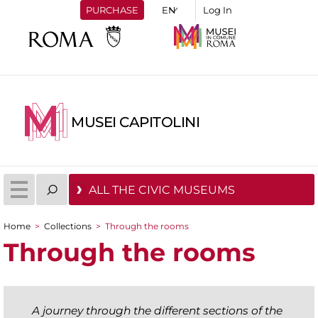
PURCHASE
Log In
MUSEI CAPITOLINI
ALL THE CIVIC MUSEUMS
Home
>
Collections
>
Through the rooms
You are here
Through the rooms
A journey through the different sections of the