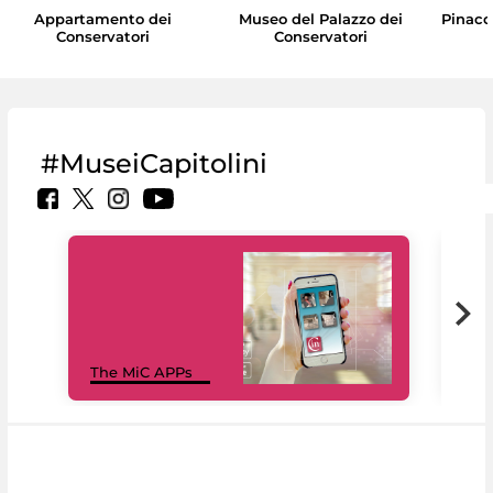
Appartamento dei
Museo del Palazzo dei
Pinaco
Conservatori
Conservatori
#MuseiCapitolini
MiC
The MiC APPs
net