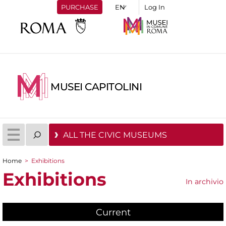
PURCHASE
Log In
MUSEI CAPITOLINI
ALL THE CIVIC MUSEUMS
Home
>
Exhibitions
You are here
Exhibitions
In archivio
Current
(active tab)