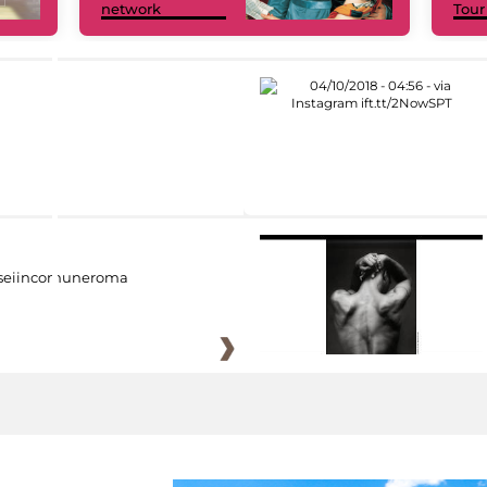
network
Tour
eiincomuneroma