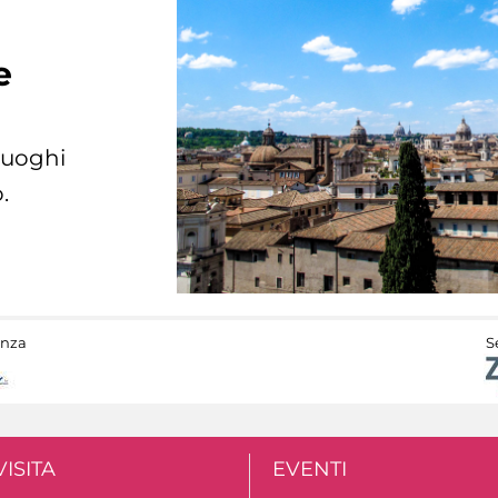
e
 luoghi
.
anza
S
VISITA
EVENTI