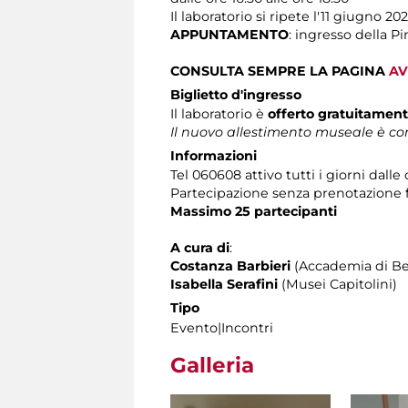
Il laboratorio si ripete l'11 giugno 20
APPUNTAMENTO
: ingresso della P
CONSULTA SEMPRE LA PAGINA
AV
Biglietto d'ingresso
Il laboratorio è
offerto gratuitamen
Il nuovo allestimento museale è com
Informazioni
Tel 060608 attivo tutti i giorni dalle 
Partecipazione senza prenotazione
Massimo 25 partecipanti
A cura di
:
Costanza Barbieri
(Accademia di Bel
Isabella Serafini
(Musei Capitolini)
Tipo
Evento|Incontri
Galleria