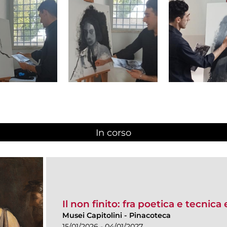
In corso
(scheda attiva)
Il non finito: fra poetica e tecnica
Musei Capitolini
-
Pinacoteca
15/01/2026 - 04/01/2027