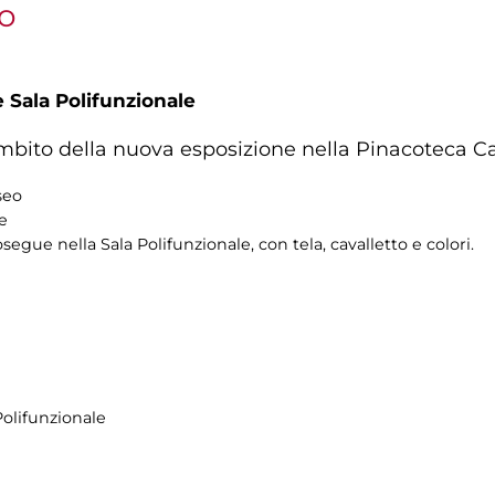
vo
 Sala Polifunzionale
ambito della nuova esposizione nella Pinacoteca C
seo
re
osegue nella Sala Polifunzionale, con tela, cavalletto e colori.
Polifunzionale