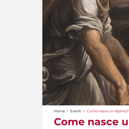
Home
>
Eventi
>
Come nasce un dipinto?
Tu sei qui
Come nasce u