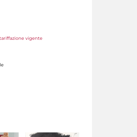
tariffazione vigente
le