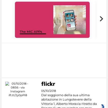
MiC
The MiC APPs
net
05/10/2018
Dal soggiorno della sua ultima
abitazione in Lungotevere della
Vittoria 1, Alberto Moravia ritratto da
Renato Guttuso sembra scrutare