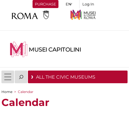
PURCHASE
Log In
MUSEI CAPITOLINI
ALL THE CIVIC MUSEUMS
Home
>
Calendar
You are here
Calendar