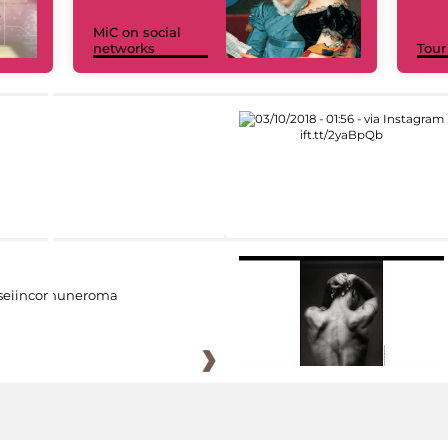
MiC on social
networks
Tour
eiincomuneroma