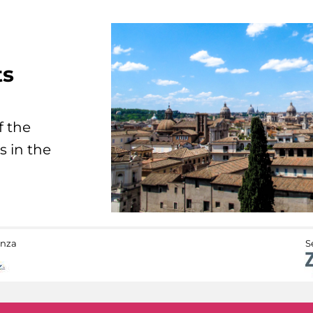
ts
f the
s in the
anza
S