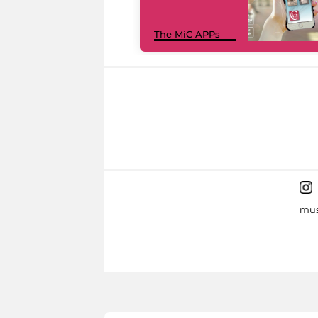
The MiC APPs
mus