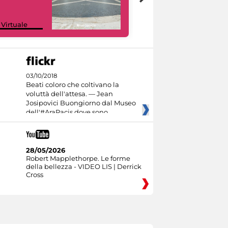
Google Arts &
 Virtuale
Culture
03/10/2018
Beati coloro che coltivano la
voluttà dell'attesa. — Jean
Josipovici Buongiorno dal Museo
dell'#AraPacis dove sono
28/05/2026
Robert Mapplethorpe. Le forme
della bellezza - VIDEO LIS | Derrick
Cross