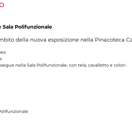
vo
 Sala Polifunzionale
ambito della nuova esposizione nella Pinacoteca C
seo
re
osegue nella Sala Polifunzionale, con tela, cavalletto e colori.
Polifunzionale