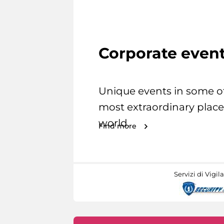
Corporate even
Unique events in some o
most extraordinary place
world.
Find more
Servizi di Vigil