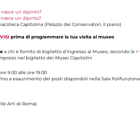
nasce un dipinto?
nasce un dipinto?
inacoteca Capitolina (Palazzo dei Conservatori, II piano)
VISI
prima di programmare la tua visita al museo
te
a chi è fornito di biglietto d’ingresso al Museo, secondo la >
preso nel biglietto dei Musei Capitolini
ore 9.00 alle ore 19.00
fino a esaurimento dei posti disponibili nella Sala Polifunziona
le Arti di Roma)