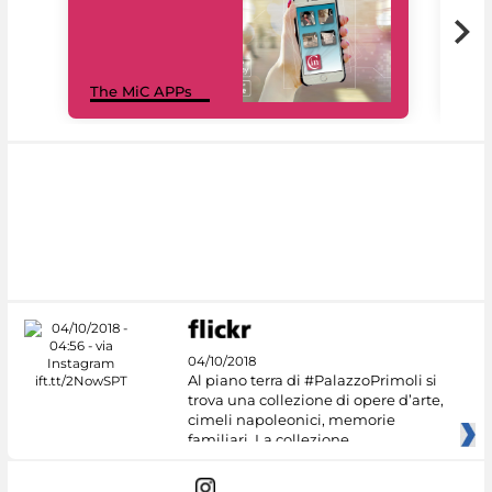
MiC
The MiC APPs
net
04/10/2018
Al piano terra di #PalazzoPrimoli si
trova una collezione di opere d’arte,
cimeli napoleonici, memorie
familiari. La collezione