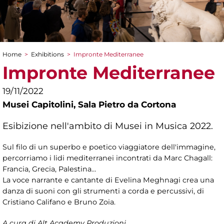
Home
>
Exhibitions
>
Impronte Mediterranee
You are here
Impronte Mediterranee
19/11/2022
Musei Capitolini,
Sala Pietro da Cortona
Esibizione nell'ambito di Musei in Musica 2022.
Sul filo di un superbo e poetico viaggiatore dell'immagine,
percorriamo i lidi mediterranei incontrati da Marc Chagall:
Francia, Grecia, Palestina…
La voce narrante e cantante di Evelina Meghnagi crea una
danza di suoni con gli strumenti a corda e percussivi, di
Cristiano Califano e Bruno Zoia.
A cura di Alt Academy Produzioni