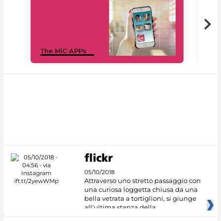
MiC
The MiC APPs
net
05/10/2018
Attraverso uno stretto passaggio con
una curiosa loggetta chiusa da una
bella vetrata a tortiglioni, si giunge
all'ultima stanza della