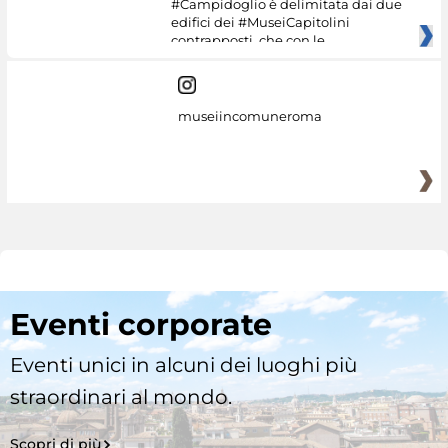
#Campidoglio è delimitata dai due
edifici dei #MuseiCapitolini
contrapposti, che con le
museiincomuneroma
Eventi corporate
Eventi unici in alcuni dei luoghi più
straordinari al mondo.
Scopri di più