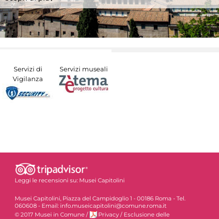
Servizi di
Servizi museali
Vigilanza
Leggi le recensioni su:
Musei Capitolini
Musei Capitolini, Piazza del Campidoglio 1 - 00186 Roma - Tel.
060608 - Email: info.museicapitolini@comune.roma.it
© 2017 Musei in Comune
/
Privacy
/
Esclusione delle