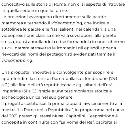
conoscitivo sulla storia di Roma, non ci si aspetta di ritrovare
in quella sede e in quelle forme.
Le proiezioni avvengono direttamente sulla parete
marmorea alternando il
videomappin
g, che indica e
sottolinea le parole e le frasi salienti nei calendari, a una
videoproiezione classica che va a sovrapporsi alla parete
stessa, quasi annullandola e trasformandola in uno schermo
su cui narrare attraverso le immagini gli episodi appena
rievocati dai nomi dei protagonisti evidenziati tramite il
videomapping
.
Una proposta innovativa e coinvolgente per scoprire e
approfondire la storia di Roma, dalla sua fondazione (753
a.C.) alla fine dell’età repubblicana e agli albori dell’età
imperiale (31 a.C.), grazie a una testimonianza storica e
archeologica unica nel suo genere.
Il progetto costituisce la prima tappa di avvicinamento alla
mostra “La Roma della Repubblica”, in programma nel corso
del 2021 presso gli stessi Musei Capitolini. L’esposizione è
concepita in continuità con “La Roma dei Re”, ospitata ai