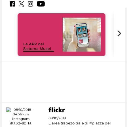
Il 
Le APP del
Mus
Sistema Musei
net
08/10/2018
L'area trapezoidale di #piazza del