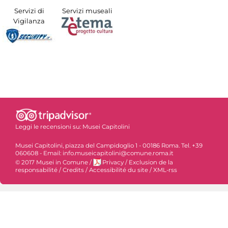
Servizi di
Servizi museali
Vigilanza
Leggi le recensioni su:
Musei Capitolini
Musei Capitolini, piazza del Campidoglio 1 - 00186 Roma. Tel. +39
060608 - Email: info.museicapitolini@comune.roma.it
© 2017 Musei in Comune
/
Privacy
/
Exclusion de la
responsabilité
/
Credits
/
Accessibilité du site
/
XML-rss