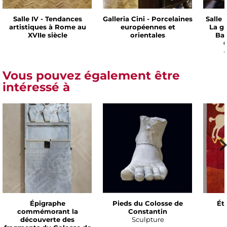
Salle IV - Tendances
Galleria Cini - Porcelaines
Salle 
artistiques à Rome au
européennes et
La g
XVIIe siècle
orientales
Bar
C
Vous pouvez également être
intéressé à
Épigraphe
Pieds du Colosse de
Ét
commémorant la
Constantin
découverte des
Sculpture