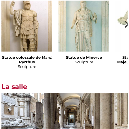
Statue colossale de Mars:
Statue de Minerve
Sta
Pyrrhus
Sculpture
Majeu
Sculpture
La salle