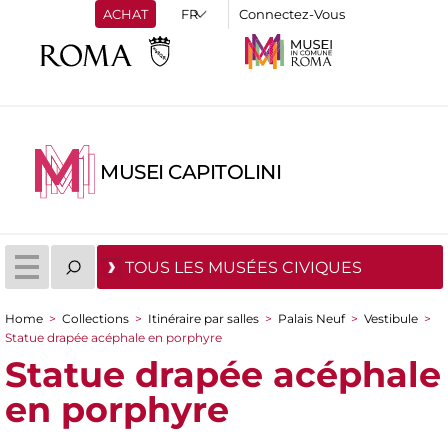
ACHAT
Connectez-Vous
MUSEI CAPITOLINI
TOUS LES MUSÉES CIVIQUES
Home
>
Collections
>
Itinéraire par salles
>
Palais Neuf
>
Vestibule
>
You are here
Statue drapée acéphale en porphyre
Statue drapée acéphale
en porphyre