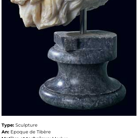
Type:
Sculpture
An:
Epoque de Tibère