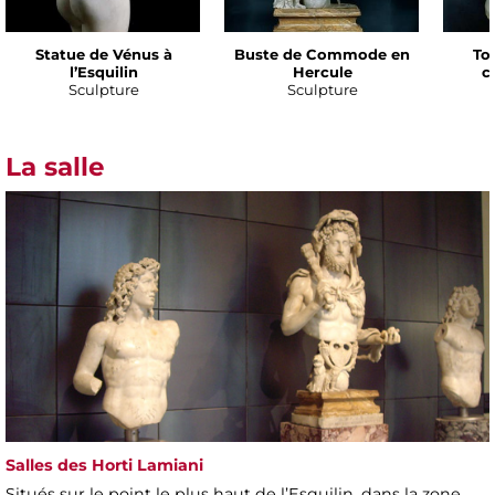
Statue de Vénus à
Buste de Commode en
To
l’Esquilin
Hercule
c
Sculpture
Sculpture
La salle
Salles des Horti Lamiani
Situés sur le point le plus haut de l’Esquilin, dans la zone