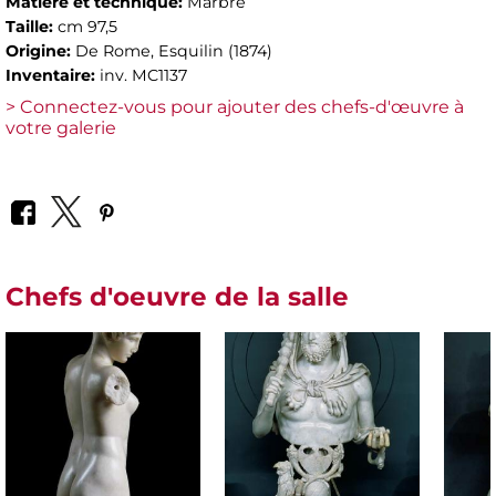
Matière et technique:
Marbre
Taille:
cm 97,5
Origine:
De Rome, Esquilin (1874)
Inventaire:
inv. MC1137
> Connectez-vous pour ajouter des chefs-d'œuvre à
votre galerie
Chefs d'oeuvre de la salle