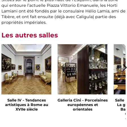
qui entoure l’actuelle Piazza Vittorio Emanuele, les Horti
Lamiani ont été fondés par le consulaire Hélio Lamia, ami de
Tibère, et ont fait ensuite (déjà avec Caligula) partie des
propriétés impériales.
Les autres salles
Salle IV - Tendances
Galleria Cini - Porcelaines
Salle 
artistiques à Rome au
européennes et
La g
XVIIe siècle
orientales
Bar
C