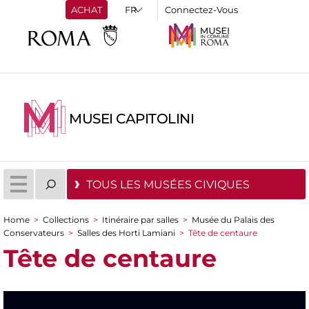
ACHAT
Connectez-Vous
MUSEI CAPITOLINI
TOUS LES MUSÉES CIVIQUES
Home
>
Collections
>
Itinéraire par salles
>
Musée du Palais des
You are here
Conservateurs
>
Salles des Horti Lamiani
>
Tête de centaure
Tête de centaure